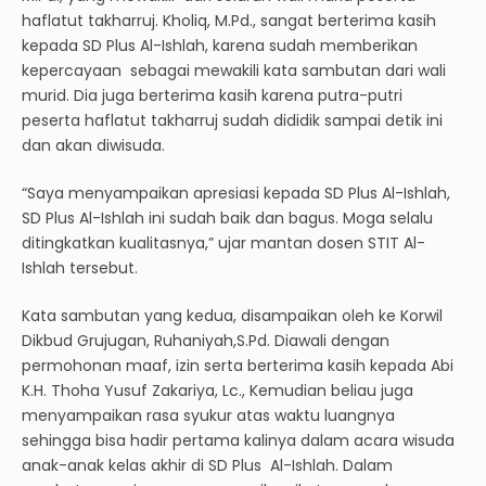
haflatut takharruj. Kholiq, M.Pd., sangat berterima kasih
kepada SD Plus Al-Ishlah, karena sudah memberikan
kepercayaan sebagai mewakili kata sambutan dari wali
murid. Dia juga berterima kasih karena putra-putri
peserta haflatut takharruj sudah dididik sampai detik ini
dan akan diwisuda.
“Saya menyampaikan apresiasi kepada SD Plus Al-Ishlah,
SD Plus Al-Ishlah ini sudah baik dan bagus. Moga selalu
ditingkatkan kualitasnya,” ujar mantan dosen STIT Al-
Ishlah tersebut.
Kata sambutan yang kedua, disampaikan oleh ke Korwil
Dikbud Grujugan, Ruhaniyah,S.Pd. Diawali dengan
permohonan maaf, izin serta berterima kasih kepada Abi
K.H. Thoha Yusuf Zakariya, Lc., Kemudian beliau juga
menyampaikan rasa syukur atas waktu luangnya
sehingga bisa hadir pertama kalinya dalam acara wisuda
anak-anak kelas akhir di SD Plus Al-Ishlah. Dalam