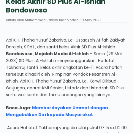
Kelas Akhir SD Plus Al-Ishlah
Bondowoso
Ditulis oleh
Muhammad Rasyid Ridho
pada
30 May 2023
Abi K.H. Thoha Yusuf Zakariya, Lc., Ustadzah Afifah Zakiyah
Darojah, S.Pd.I., dan santri kelas Akhir SD Plus Al-Ishlah
Bondowoso, Majalah Media Al-Ishlah
– Senin (29 Mei
2023) SD Plus Al-Ishlah menyelenggarakan Haflatut
Takharruj santri kelas akhir angkatan ke-11. Acara haflah
tersebut dihadiri oleh Pimpinan Pondok Pesantren Al-
Ishlah, Abi K.H. Thoha Yusuf Zakariya, Lc., Korwil Dikbud
Grujugan, aparat KMI Senior, Ustadz dan Ustadzah SD Plus
serta wali santri dan tamu undangan yang lainnya.
Baca Juga:
Memberdayakan Ummat dengan
Mengabdikan Diri kepada Masyarakat
Acara Haflatut Takharruj yang dimulai pukul 07.15 s.d 12.00