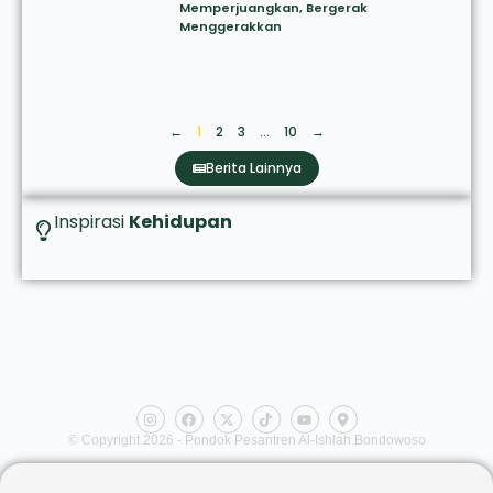
Memperjuangkan, Bergerak
Menggerakkan
←
1
2
3
…
10
→
Berita Lainnya
Inspirasi
Kehidupan
© Copyright 2026 - Pondok Pesantren Al-Ishlah Bondowoso