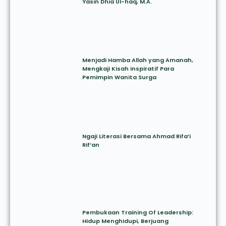
Yasin Dhia Ul-haq, M.A.
Menjadi Hamba Allah yang Amanah,
Mengkaji Kisah inspiratif Para
Pemimpin Wanita Surga
Ngaji Literasi Bersama Ahmad Rifa’i
Rif’an
Pembukaan Training Of Leadership:
Hidup Menghidupi, Berjuang