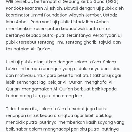
WIB tersebut, bertempat di Gedung Serba Guna (GSG)
Pondok Pesantren Al-Ishlah. Diawali dengan uji publik oleh
koordinator Ummi Foundation wilayah Jember, Ustadz
Ibnu Abbas. Pada saat uji publik Ustadz Ibnu Abbas
memberikan kesempatan kepada wali santri untuk
bertanya kepada putra-putri tercintanya. Pertanyaan uji
publik tersebut tentang ilmu tentang ghorib, tajwid, dan
tes hafalan Al-Qur’an.
Usai uji publik dilanjutkan dengan salam ta’zim. Salam
ta’zim ini berupa renungan yang di dalamnya berisi doa
dan motivasi untuk para peserta haflatut takharruj agar
lebih semangat lagi belajar Al-Qur’an, menghafal Al-
Qur’an, mengamalkan Al-Qur’an berbuat baik kepada
kedua orang tua, guru dan orang lain.
Tidak hanya itu, salam ta’zim tersebut juga berisi
renungan untuk kedua orangtua agar lebih baik lagi
mendidik putra-putrinya, memberikan kasih sayang yang
baik, sabar dalam menghadapi perilaku putra-putrinya,