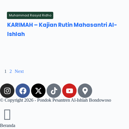
Muhammad Rasyid Ridho
Saturday, 25 September 2021
KARIMAH – Kajian Rutin Mahasantri Al-
Ishlah
1
2
Next
© Copyright 2026 - Pondok Pesantren Al-Ishlah Bondowoso
Beranda