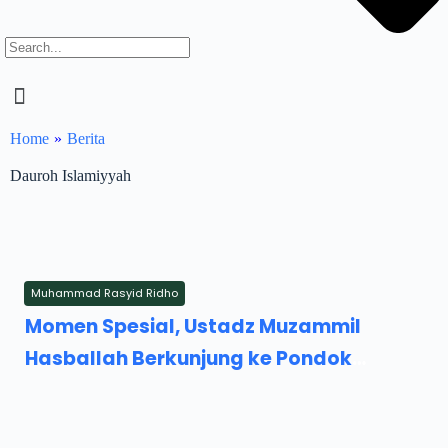
Home
»
Berita
Dauroh Islamiyyah
Muhammad Rasyid Ridho
Sunday, 19 April 2026
Momen Spesial, Ustadz Muzammil
Hasballah Berkunjung ke Pondok
Pesantren Al-Ishlah