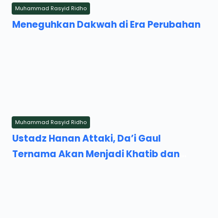
Muhammad Rasyid Ridho
Sunday, 8 February 2026
Meneguhkan Dakwah di Era Perubahan
Muhammad Rasyid Ridho
Friday, 2 June 2023
Ustadz Hanan Attaki, Da’i Gaul
Ternama Akan Menjadi Khatib dan
Imam di Masjid Kembar Pondok
Pesantren Al-Ishlah Bondowoso