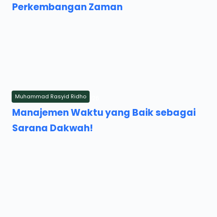
Perkembangan Zaman
Muhammad Rasyid Ridho
Wednesday, 18 February 2026
Manajemen Waktu yang Baik sebagai
Sarana Dakwah!