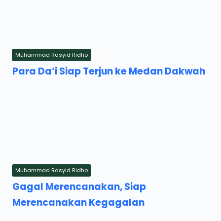
Muhammad Rasyid Ridho
Wednesday, 25 February 2026
Para Da’i Siap Terjun ke Medan Dakwah
Muhammad Rasyid Ridho
Tuesday, 24 February 2026
Gagal Merencanakan, Siap
Merencanakan Kegagalan