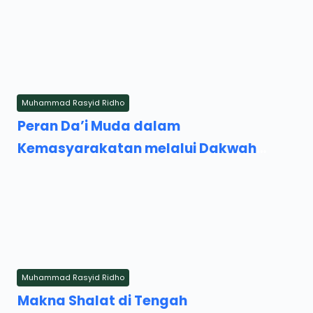
Muhammad Rasyid Ridho
Sunday, 22 February 2026
Peran Da’i Muda dalam
Kemasyarakatan melalui Dakwah
Moderat
Muhammad Rasyid Ridho
Saturday, 21 February 2026
Makna Shalat di Tengah