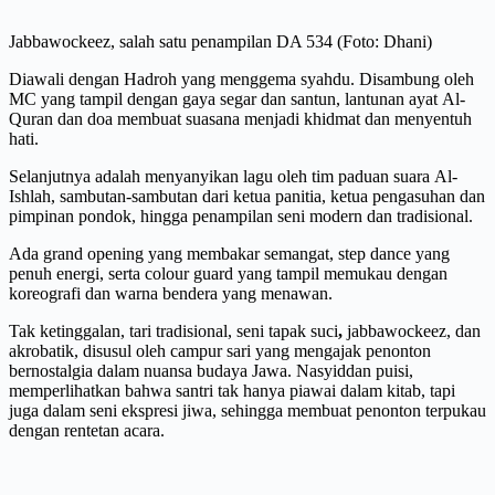
Jabbawockeez, salah satu penampilan DA 534 (Foto: Dhani)
Diawali dengan
Hadroh yang menggema syahdu. Disambung oleh
MC yang tampil dengan gaya segar dan santun, lantunan ayat
Al-
Quran dan doa membuat suasana menjadi khidmat dan menyentuh
hati.
Selanjutnya adalah menyanyikan lagu oleh tim paduan suara Al-
Ishlah, sambutan-sambutan dari ketua panitia, ketua pengasuhan dan
pimpinan pondok, hingga penampilan seni modern dan tradisional.
Ada grand opening yang membakar semangat, step dance yang
penuh energi, serta colour guard yang tampil memukau dengan
koreografi dan warna bendera yang menawan.
Tak ketinggalan, tari tradisional, seni tapak suci
,
jabbawockeez, dan
akrobatik, disusul oleh campur sari yang mengajak penonton
bernostalgia dalam nuansa budaya Jawa. Nasyiddan puisi,
memperlihatkan bahwa santri tak hanya piawai dalam kitab, tapi
juga dalam seni ekspresi jiwa, sehingga membuat penonton terpukau
dengan rentetan acara.