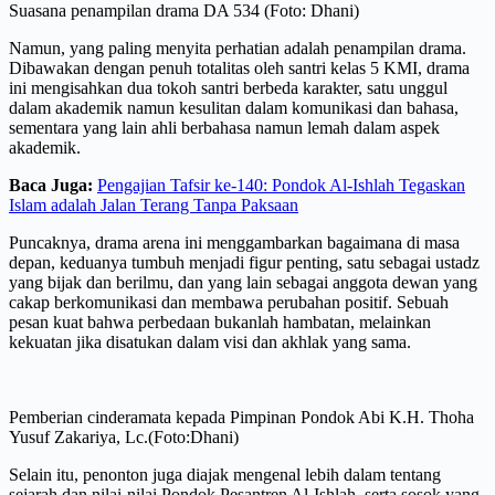
Suasana penampilan drama DA 534 (Foto: Dhani)
Namun, yang paling menyita perhatian adalah penampilan drama.
Dibawakan dengan penuh totalitas oleh santri kelas 5 KMI, drama
ini mengisahkan dua tokoh santri berbeda karakter, satu unggul
dalam akademik namun kesulitan dalam komunikasi dan bahasa,
sementara yang lain ahli berbahasa namun lemah dalam aspek
akademik.
Baca Juga:
Pengajian Tafsir ke-140: Pondok Al-Ishlah Tegaskan
Islam adalah Jalan Terang Tanpa Paksaan
Puncaknya, drama arena ini menggambarkan bagaimana di masa
depan, keduanya tumbuh menjadi figur penting, satu sebagai ustadz
yang bijak dan berilmu, dan yang lain sebagai anggota dewan yang
cakap berkomunikasi dan membawa perubahan positif. Sebuah
pesan kuat bahwa perbedaan bukanlah hambatan, melainkan
kekuatan jika disatukan dalam visi dan akhlak yang sama.
Pemberian cinderamata kepada Pimpinan Pondok Abi K.H. Thoha
Yusuf Zakariya, Lc.(Foto:Dhani)
Selain itu, penonton juga diajak mengenal lebih dalam tentang
sejarah dan nilai-nilai Pondok Pesantren Al-Ishlah, serta sosok yang