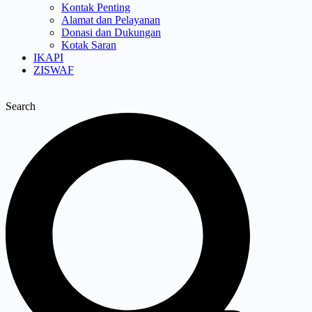
Kontak Penting
Alamat dan Pelayanan
Donasi dan Dukungan
Kotak Saran
IKAPI
ZISWAF
Search