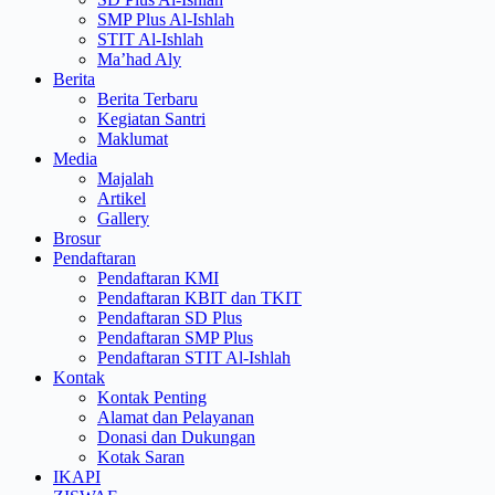
SMP Plus Al-Ishlah
STIT Al-Ishlah
Ma’had Aly
Berita
Berita Terbaru
Kegiatan Santri
Maklumat
Media
Majalah
Artikel
Gallery
Brosur
Pendaftaran
Pendaftaran KMI
Pendaftaran KBIT dan TKIT
Pendaftaran SD Plus
Pendaftaran SMP Plus
Pendaftaran STIT Al-Ishlah
Kontak
Kontak Penting
Alamat dan Pelayanan
Donasi dan Dukungan
Kotak Saran
IKAPI