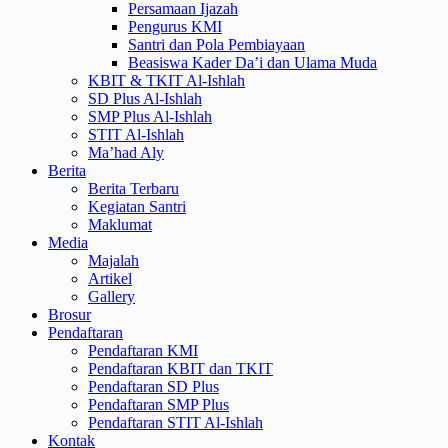
Persamaan Ijazah
Pengurus KMI
Santri dan Pola Pembiayaan
Beasiswa Kader Da’i dan Ulama Muda
KBIT & TKIT Al-Ishlah
SD Plus Al-Ishlah
SMP Plus Al-Ishlah
STIT Al-Ishlah
Ma’had Aly
Berita
Berita Terbaru
Kegiatan Santri
Maklumat
Media
Majalah
Artikel
Gallery
Brosur
Pendaftaran
Pendaftaran KMI
Pendaftaran KBIT dan TKIT
Pendaftaran SD Plus
Pendaftaran SMP Plus
Pendaftaran STIT Al-Ishlah
Kontak