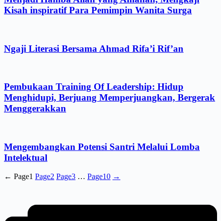
Kisah inspiratif Para Pemimpin Wanita Surga
Ngaji Literasi Bersama Ahmad Rifa’i Rif’an
Pembukaan Training Of Leadership: Hidup
Menghidupi, Berjuang Memperjuangkan, Bergerak
Menggerakkan
Mengembangkan Potensi Santri Melalui Lomba
Intelektual
←
Page
1
Page
2
Page
3
…
Page
10
→