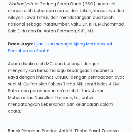
Wathaniyah
, di Gedung Serba Guna (GSG). Acara ini
dihadiri oleh beberapa ulama’ dan tokoh, khususnya dari
wilayah Jawa Timur, dan mendatangkan dua tokoh
nasional sebagai narasumber, yaitu Dr. Ir. H. Muhammad
Said Didu dan Dr. Anton Permana, S.IP., M.H.
Baca Juga:
Ujian Lisan sebagai Ajang Memperkuat
Pemahaman Santri!
Acara dibuka oleh MC, dan berlanjut dengan
menyanyikan bersama lagu kebangsaan Indonesia
Raya dengan khidmat. Disusul dengan pembacaan ayat
suci Al-Qur’an oleh Fabian Tirtha Alif, santri kelas 4 KMI
Putra, dan pembacaan do’a oleh Ustadz Azhar
Muhammad Nasrullah Tamami, Lc., untuk
mendatangkan keberkahan dan kelancaran dalam
acara.
Bapak Pimpinan Pondok, Abi K.H. Thoha Yusuf Zakariya