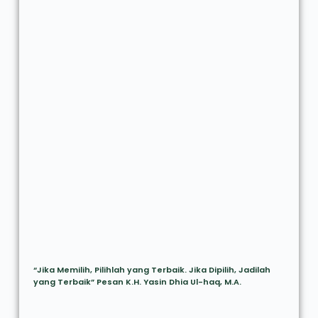
“Jika Memilih, Pilihlah yang Terbaik. Jika Dipilih, Jadilah
yang Terbaik” Pesan K.H. Yasin Dhia Ul-haq, M.A.