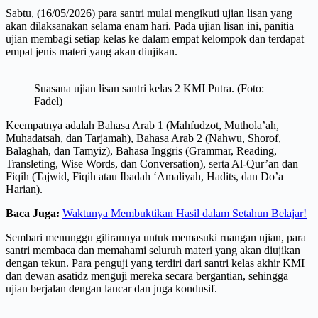
Sabtu, (16/05/2026) para santri mulai mengikuti ujian lisan yang
akan dilaksanakan selama enam hari. Pada ujian lisan ini, panitia
ujian membagi setiap kelas ke dalam empat kelompok dan terdapat
empat jenis materi yang akan diujikan.
Suasana ujian lisan santri kelas 2 KMI Putra. (Foto:
Fadel)
Keempatnya adalah Bahasa Arab 1 (Mahfudzot, Muthola’ah,
Muhadatsah, dan Tarjamah), Bahasa Arab 2 (Nahwu, Shorof,
Balaghah, dan Tamyiz), Bahasa Inggris (Grammar, Reading,
Transleting, Wise Words, dan Conversation), serta Al-Qur’an dan
Fiqih (Tajwid, Fiqih atau Ibadah ‘Amaliyah, Hadits, dan Do’a
Harian).
Baca Juga:
Waktunya Membuktikan Hasil dalam Setahun Belajar!
Sembari menunggu gilirannya untuk memasuki ruangan ujian, para
santri membaca dan memahami seluruh materi yang akan diujikan
dengan tekun. Para penguji yang terdiri dari santri kelas akhir KMI
dan dewan asatidz menguji mereka secara bergantian, sehingga
ujian berjalan dengan lancar dan juga kondusif.