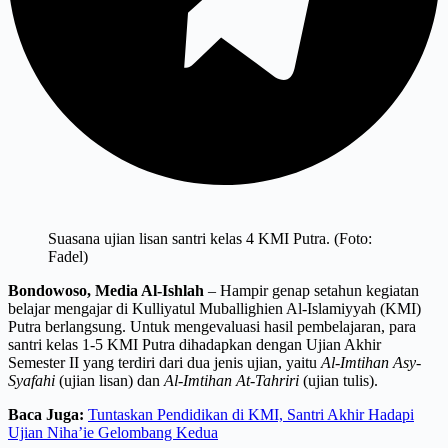
Suasana ujian lisan santri kelas 4 KMI Putra. (Foto:
Fadel)
Bondowoso, Media Al-Ishlah
– Hampir genap setahun kegiatan
belajar mengajar di Kulliyatul Muballighien Al-Islamiyyah (KMI)
Putra berlangsung. Untuk mengevaluasi hasil pembelajaran, para
santri kelas 1-5 KMI Putra dihadapkan dengan Ujian Akhir
Semester II yang terdiri dari dua jenis ujian, yaitu
Al-Imtihan Asy-
Syafahi
(ujian lisan) dan
Al-Imtihan At-Tahriri
(ujian tulis).
Baca Juga:
Tuntaskan Pendidikan di KMI, Santri Akhir Hadapi
Ujian Niha’ie Gelombang Kedua