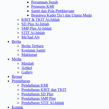
Persamaan Ijazah
Pengurus KMI
Santri dan Pola Pembiayaan
Beasiswa Kader Da’i dan Ulama Muda
KBIT & TKIT Al-Ishlah
SD Plus Al-Ishlah
SMP Plus Al-Ishlah
STIT Al-Ishlah
Ma’had Aly
Berita
Berita Terbaru
Kegiatan Santri
Maklumat
Media
Majalah
Artikel
Gallery
Brosur
Pendaftaran
Pendaftaran KMI
Pendaftaran KBIT dan TKIT
Pendaftaran SD Plus
Pendaftaran SMP Plus
Pendaftaran STIT Al-Ishlah
Kontak