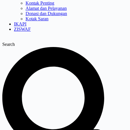
Kontak Penting
Alamat dan Pelayanan
Donasi dan Dukungan
Kotak Saran
IKAPI
ZISWAF
Search