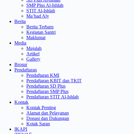
SMP Plus Al-Ishlah
STIT Al-Ishlah
Ma’had Aly
Berita
Berita Terbaru
Kegiatan Santri
Maklumat
Media
Majalah
Artikel
Gallery
Brosur
Pendaftaran
Pendaftaran KMI
Pendaftaran KBIT dan TKIT
Pendaftaran SD Plus
Pendaftaran SMP Plus
Pendaftaran STIT Al-Ishlah
Kontak
Kontak Penting
Alamat dan Pelayanan
Donasi dan Dukungan
Kotak Saran
IKAPI