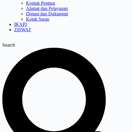
Kontak Penting
Alamat dan Pelayanan
Donasi dan Dukungan
Kotak Saran
IKAPI
ZISWAF
Search