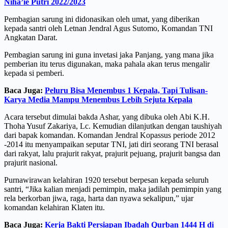
Niha’ie Putri 2022/2023
Pembagian sarung ini didonasikan oleh umat, yang diberikan
kepada santri oleh Letnan Jendral Agus Sutomo, Komandan TNI
Angkatan Darat.
Pembagian sarung ini guna invetasi jaka Panjang, yang mana jika
pemberian itu terus digunakan, maka pahala akan terus mengalir
kepada si pemberi.
Baca Juga:
Peluru Bisa Menembus 1 Kepala, Tapi Tulisan-
Karya Media Mampu Menembus Lebih Sejuta Kepala
Acara tersebut dimulai bakda Ashar, yang dibuka oleh Abi K.H.
Thoha Yusuf Zakariya, Lc. Kemudian dilanjutkan dengan taushiyah
dari bapak komandan. Komandan Jendral Kopassus periode 2012
-2014 itu menyampaikan seputar TNI, jati diri seorang TNI berasal
dari rakyat, lalu prajurit rakyat, prajurit pejuang, prajurit bangsa dan
prajurit nasional.
Purnawirawan kelahiran 1920 tersebut berpesan kepada seluruh
santri, “Jika kalian menjadi pemimpin, maka jadilah pemimpin yang
rela berkorban jiwa, raga, harta dan nyawa sekalipun,” ujar
komandan kelahiran Klaten itu.
Baca Juga:
Kerja Bakti Persiapan Ibadah Qurban 1444 H di