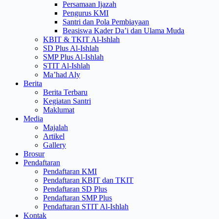
Persamaan Ijazah
Pengurus KMI
Santri dan Pola Pembiayaan
Beasiswa Kader Da’i dan Ulama Muda
KBIT & TKIT Al-Ishlah
SD Plus Al-Ishlah
SMP Plus Al-Ishlah
STIT Al-Ishlah
Ma’had Aly
Berita
Berita Terbaru
Kegiatan Santri
Maklumat
Media
Majalah
Artikel
Gallery
Brosur
Pendaftaran
Pendaftaran KMI
Pendaftaran KBIT dan TKIT
Pendaftaran SD Plus
Pendaftaran SMP Plus
Pendaftaran STIT Al-Ishlah
Kontak