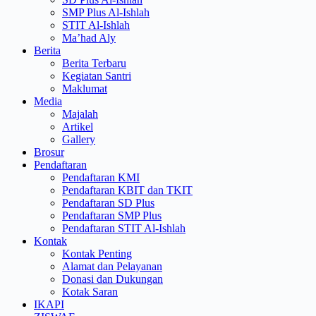
SMP Plus Al-Ishlah
STIT Al-Ishlah
Ma’had Aly
Berita
Berita Terbaru
Kegiatan Santri
Maklumat
Media
Majalah
Artikel
Gallery
Brosur
Pendaftaran
Pendaftaran KMI
Pendaftaran KBIT dan TKIT
Pendaftaran SD Plus
Pendaftaran SMP Plus
Pendaftaran STIT Al-Ishlah
Kontak
Kontak Penting
Alamat dan Pelayanan
Donasi dan Dukungan
Kotak Saran
IKAPI