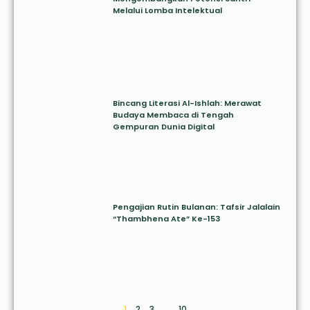
Melalui Lomba Intelektual
Bincang Literasi Al-Ishlah: Merawat
Budaya Membaca di Tengah
Gempuran Dunia Digital
Pengajian Rutin Bulanan: Tafsir Jalalain
“Thambhena Ate” Ke-153
←
1
2
3
…
10
→