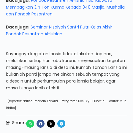
Baca juga:
Pondok Pesantren Al-Ishlah Bondowoso
Membagikan 3,4 Ton Kurma Kepada 340 Masjid, Mushalla
dan Pondok Pesantren
Baca juga
:
Seminar Nisaiyah Santri Putri Kelas Akhir
Pondok Pesantren Al-Ishlah
Sayangnya kegiatan lansia tidak dilakukan tiap hari,
melainkan setiap hari rabu karena meyesuaikan kegiatan
masing-masing lansia di desa ini, Rumah Taman Lansia ini
bukanlah panti jompo melainkan sebuah tempat yang
didesain untuk perkumpulan para lansia belajar, agar
masa tuanya lebih efektif.
[reporter: Nafisa Imanan Kamila – fotografer: Desi Ayu Prihatini – editor: M. R.
Ridho]
Share :