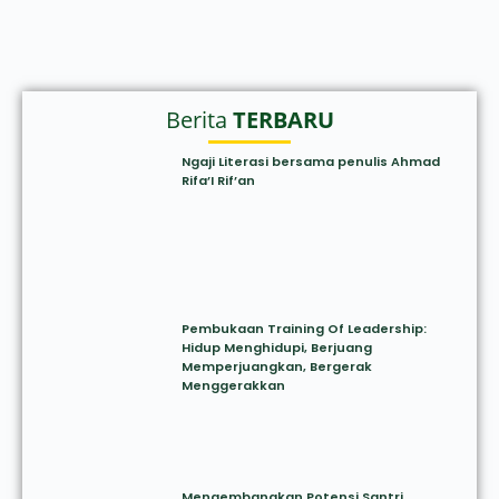
Berita
TERBARU
Ngaji Literasi bersama penulis Ahmad
Rifa’I Rif’an
Pembukaan Training Of Leadership:
Hidup Menghidupi, Berjuang
Memperjuangkan, Bergerak
Menggerakkan
Mengembangkan Potensi Santri