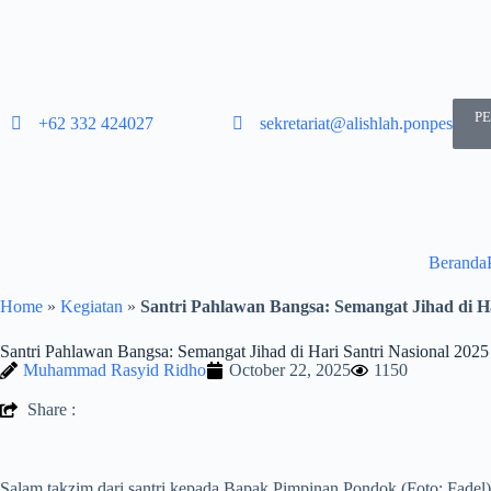
P
+62 332 424027​
sekretariat@alishlah.ponpes.id​
Beranda
Home
»
Kegiatan
»
Santri Pahlawan Bangsa: Semangat Jihad di Ha
Santri Pahlawan Bangsa: Semangat Jihad di Hari Santri Nasional 2025
Muhammad Rasyid Ridho
October 22, 2025
1150
Share :
Salam takzim dari santri kepada Bapak Pimpinan Pondok (Foto: Fadel)