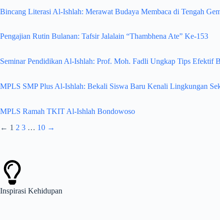
Bincang Literasi Al-Ishlah: Merawat Budaya Membaca di Tengah Gem
Pengajian Rutin Bulanan: Tafsir Jalalain “Thambhena Ate” Ke-153
Seminar Pendidikan Al-Ishlah: Prof. Moh. Fadli Ungkap Tips Efektif Be
MPLS SMP Plus Al-Ishlah: Bekali Siswa Baru Kenali Lingkungan Se
MPLS Ramah TKIT Al-Ishlah Bondowoso
←
1
2
3
…
10
→
Inspirasi
Kehidupan