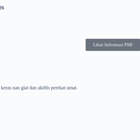
26
Lihat Informasi PSB
eras nan giat dan aktifis perekat umat.