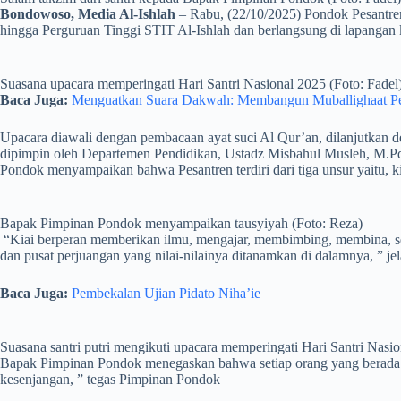
Bondowoso, Media Al-Ishlah
– Rabu, (22/10/2025) Pondok Pesantren
hingga Perguruan Tinggi STIT Al-Ishlah dan berlangsung di lapangan
Suasana upacara memperingati Hari Santri Nasional 2025 (Foto: Fadel
Baca Juga:
Menguatkan Suara Dakwah: Membangun Muballighaat P
Upacara diawali dengan pembacaan ayat suci Al Qur’an, dilanjutkan
dipimpin oleh Departemen Pendidikan, Ustadz Misbahul Musleh, M.Pd.
Pondok menyampaikan bahwa Pesantren terdiri dari tiga unsur yaitu, kia
Bapak Pimpinan Pondok menyampaikan tausyiyah (Foto: Reza)
“Kiai berperan memberikan ilmu, mengajar, membimbing, membina, s
dan pusat perjuangan yang nilai-nilainya ditanamkan di dalamnya, ” je
Baca Juga:
Pembekalan Ujian Pidato Niha’ie
Suasana santri putri mengikuti upacara memperingati Hari Santri Nasio
Bapak Pimpinan Pondok menegaskan bahwa setiap orang yang berada d
kesenjangan, ” tegas Pimpinan Pondok