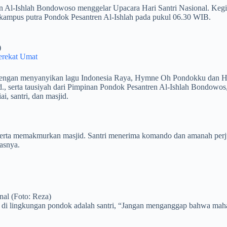
 Al-Ishlah Bondowoso menggelar Upacara Hari Santri Nasional. Kegiata
 kampus putra Pondok Pesantren Al-Ishlah pada pukul 06.30 WIB.
)
erekat Umat
 dengan menyanyikan lagu Indonesia Raya, Hymne Oh Pondokku dan Hym
, serta tausiyah dari Pimpinan Pondok Pesantren Al-Ishlah Bondowos
i, santri, dan masjid.
erta memakmurkan masjid. Santri menerima komando dan amanah perju
lasnya.
nal (Foto: Reza)
i lingkungan pondok adalah santri, “Jangan menganggap bahwa mahas