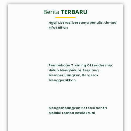
Berita
TERBARU
Ngaji Literasi bersama penulis Ahmad
Rifa’I Rif’an
Pembukaan Training Of Leadership:
Hidup Menghidupi, Berjuang
Memperjuangkan, Bergerak
Menggerakkan
Mengembangkan Potensi Santri
Melalui Lomba Intelektual