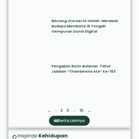
Bincang Literasi Al-Ishlah: Merawat
Budaya Membaca di Tengah
Gempuran Dunia Digital
Pengajian Rutin Bulanan: Tafsir
Jalalain “Thambhena Ate” Ke-153
←
1
2
3
…
10
→
Berita Lainnya
Inspirasi
Kehidupan