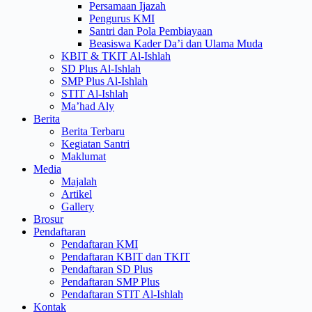
Persamaan Ijazah
Pengurus KMI
Santri dan Pola Pembiayaan
Beasiswa Kader Da’i dan Ulama Muda
KBIT & TKIT Al-Ishlah
SD Plus Al-Ishlah
SMP Plus Al-Ishlah
STIT Al-Ishlah
Ma’had Aly
Berita
Berita Terbaru
Kegiatan Santri
Maklumat
Media
Majalah
Artikel
Gallery
Brosur
Pendaftaran
Pendaftaran KMI
Pendaftaran KBIT dan TKIT
Pendaftaran SD Plus
Pendaftaran SMP Plus
Pendaftaran STIT Al-Ishlah
Kontak