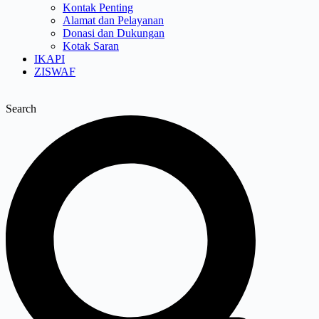
Kontak Penting
Alamat dan Pelayanan
Donasi dan Dukungan
Kotak Saran
IKAPI
ZISWAF
Search