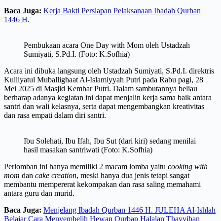
Baca Juga:
Kerja Bakti Persiapan Pelaksanaan Ibadah Qurban
1446 H.
Pembukaan acara One Day with Mom oleh Ustadzah
Sumiyati, S.Pd.I. (Foto: K.Sofhia)
Acara ini dibuka langsung oleh Ustadzah Sumiyati, S.Pd.I. direktris
Kulliyatul Muballighaat Al-Islamiyyah Putri pada Rabu pagi, 28
Mei 2025 di Masjid Kembar Putri. Dalam sambutannya beliau
berharap adanya kegiatan ini dapat menjalin kerja sama baik antara
santri dan wali kelasnya, serta dapat mengembangkan kreativitas
dan rasa empati dalam diri santri.
Ibu Solehati, Ibu Ifah, Ibu Sut (dari kiri) sedang menilai
hasil masakan santriwati (Foto: K.Sofhia)
Perlomban ini hanya memiliki 2 macam lomba yaitu
cooking with
mom
dan
cake
creation
, meski hanya dua jenis tetapi sangat
membantu mempererat kekompakan dan rasa saling memahami
antara guru dan murid.
Baca Juga:
Menjelang Ibadah Qurban 1446 H. JULEHA Al-Ishlah
Belajar Cara Menyembelih Hewan Qurban Halalan Thayyiban