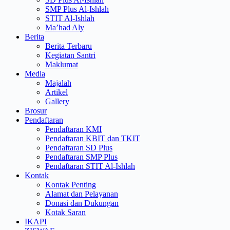
SMP Plus Al-Ishlah
STIT Al-Ishlah
Ma’had Aly
Berita
Berita Terbaru
Kegiatan Santri
Maklumat
Media
Majalah
Artikel
Gallery
Brosur
Pendaftaran
Pendaftaran KMI
Pendaftaran KBIT dan TKIT
Pendaftaran SD Plus
Pendaftaran SMP Plus
Pendaftaran STIT Al-Ishlah
Kontak
Kontak Penting
Alamat dan Pelayanan
Donasi dan Dukungan
Kotak Saran
IKAPI