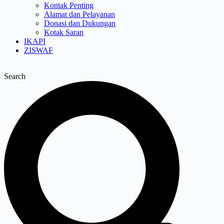
Kontak Penting
Alamat dan Pelayanan
Donasi dan Dukungan
Kotak Saran
IKAPI
ZISWAF
Search