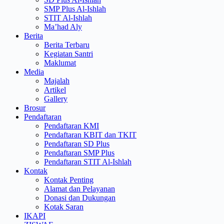
SMP Plus Al-Ishlah
STIT Al-Ishlah
Ma’had Aly
Berita
Berita Terbaru
Kegiatan Santri
Maklumat
Media
Majalah
Artikel
Gallery
Brosur
Pendaftaran
Pendaftaran KMI
Pendaftaran KBIT dan TKIT
Pendaftaran SD Plus
Pendaftaran SMP Plus
Pendaftaran STIT Al-Ishlah
Kontak
Kontak Penting
Alamat dan Pelayanan
Donasi dan Dukungan
Kotak Saran
IKAPI