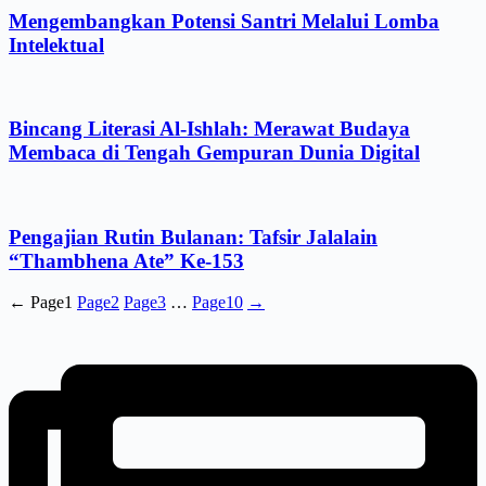
Mengembangkan Potensi Santri Melalui Lomba
Intelektual
Bincang Literasi Al-Ishlah: Merawat Budaya
Membaca di Tengah Gempuran Dunia Digital
Pengajian Rutin Bulanan: Tafsir Jalalain
“Thambhena Ate” Ke-153
←
Page
1
Page
2
Page
3
…
Page
10
→