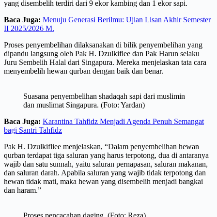
yang disembelih terdiri dari 9 ekor kambing dan 1 ekor sapi.
Baca Juga:
Menuju Generasi Berilmu: Ujian Lisan Akhir Semester
II 2025/2026 M.
Proses penyembelihan dilaksanakan di bilik penyembelihan yang
dipandu langsung oleh Pak H. Dzulkiflee dan Pak Harun selaku
Juru Sembelih Halal dari Singapura. Mereka menjelaskan tata cara
menyembelih hewan qurban dengan baik dan benar.
Suasana penyembelihan shadaqah sapi dari muslimin
dan muslimat Singapura. (Foto: Yardan)
Baca Juga:
Karantina Tahfidz Menjadi Agenda Penuh Semangat
bagi Santri Tahfidz
Pak H. Dzulkifliee menjelaskan, “Dalam penyembelihan hewan
qurban terdapat tiga saluran yang harus terpotong, dua di antaranya
wajib dan satu sunnah, yaitu saluran pernapasan, saluran makanan,
dan saluran darah. Apabila saluran yang wajib tidak terpotong dan
hewan tidak mati, maka hewan yang disembelih menjadi bangkai
dan haram.”
Proses pencacahan daging. (Foto: Reza)