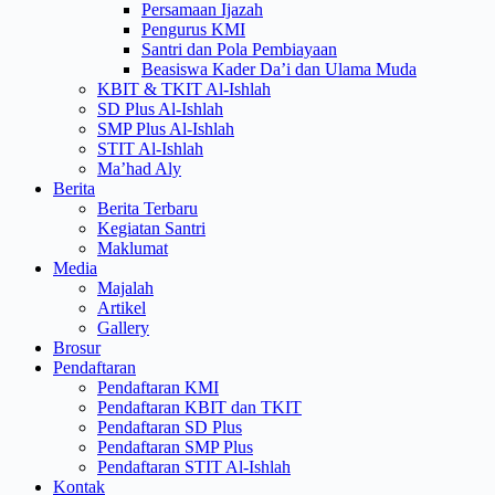
Persamaan Ijazah
Pengurus KMI
Santri dan Pola Pembiayaan
Beasiswa Kader Da’i dan Ulama Muda
KBIT & TKIT Al-Ishlah
SD Plus Al-Ishlah
SMP Plus Al-Ishlah
STIT Al-Ishlah
Ma’had Aly
Berita
Berita Terbaru
Kegiatan Santri
Maklumat
Media
Majalah
Artikel
Gallery
Brosur
Pendaftaran
Pendaftaran KMI
Pendaftaran KBIT dan TKIT
Pendaftaran SD Plus
Pendaftaran SMP Plus
Pendaftaran STIT Al-Ishlah
Kontak