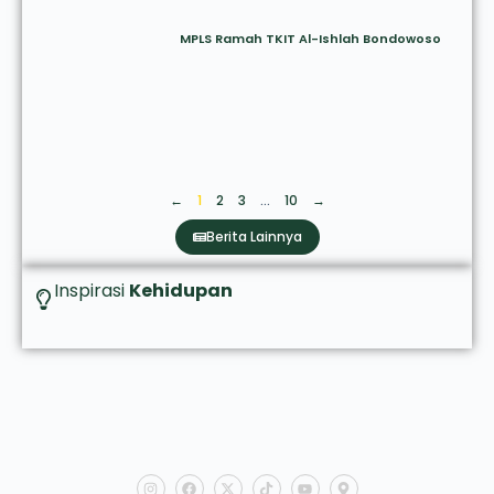
MPLS Ramah TKIT Al-Ishlah Bondowoso
←
1
2
3
…
10
→
Berita Lainnya
Inspirasi
Kehidupan