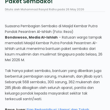
Paket Sembako!
Ditulis oleh
Muhammad Rasyid Ridho
pada
26 May 2026
Suasana Pembagian Sembako di Masjid Kembar Putra
Pondok Pesantren Al-Ishlah (Foto: Reza)
Bondowoso, Media Al-Ishlah
– Ratusan warga tampak
memadati Masjid Kembar Putra Pondok Pesantren Al-
Ishlah untuk menerima bantuan paket sembako dari
kaum muslimin dan muslimat Singapura pada Selasa, 26
Mei 2026 M.
Tak hanya paket sembako, bantuan yang diberikan juga
berbentuk pembagian sarung, mukenah, dan jilbab syar’i.
Sebanyak 568 sembako, 300 sarung, 362 mukenah dan
285 jilbab dibagikan oleh seluruh aparat, panitia dan
keluarga pondok kepada masyarakat sekitar tak
terkecuali santri/wati.
Baca Juga:
Siap Berkontribusi: Ulama’ dan Tokoh