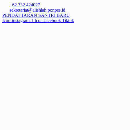
Skip
+62 332 424027​
to
sekretariat@alishlah.ponpes.id​
content
PENDAFTARAN SANTRI BARU
Icon-instagram-1
Icon-facebook
Tiktok