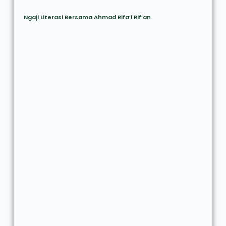
Ngaji Literasi Bersama Ahmad Rifa’i Rif’an