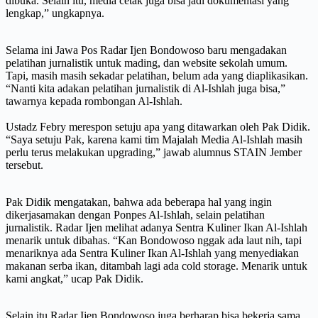
dibuka. Selain itu, media cetak juga bisa jadi dokumentasi yang
lengkap,” ungkapnya.
Selama ini Jawa Pos Radar Ijen Bondowoso baru mengadakan
pelatihan jurnalistik untuk mading, dan website sekolah umum.
Tapi, masih masih sekadar pelatihan, belum ada yang diaplikasikan.
“Nanti kita adakan pelatihan jurnalistik di Al-Ishlah juga bisa,”
tawarnya kepada rombongan Al-Ishlah.
Ustadz Febry merespon setuju apa yang ditawarkan oleh Pak Didik.
“Saya setuju Pak, karena kami tim Majalah Media Al-Ishlah masih
perlu terus melakukan upgrading,” jawab alumnus STAIN Jember
tersebut.
Pak Didik mengatakan, bahwa ada beberapa hal yang ingin
dikerjasamakan dengan Ponpes Al-Ishlah, selain pelatihan
jurnalistik. Radar Ijen melihat adanya Sentra Kuliner Ikan Al-Ishlah
menarik untuk dibahas. “Kan Bondowoso nggak ada laut nih, tapi
menariknya ada Sentra Kuliner Ikan Al-Ishlah yang menyediakan
makanan serba ikan, ditambah lagi ada cold storage. Menarik untuk
kami angkat,” ucap Pak Didik.
Selain itu Radar Ijen Bondowoso juga berharap bisa bekerja sama