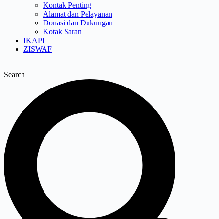
Kontak Penting
Alamat dan Pelayanan
Donasi dan Dukungan
Kotak Saran
IKAPI
ZISWAF
Search