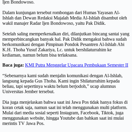
Ijen Bondowoso.
Dalam kunjungan tersebut rombongan dari Humas Yayasan Al-
Ishlah dan Dewan Redaksi Majalah Media Al-Ishlah disambut oleh
wakil manajer Radar Ijen Bondowoso, yaitu Pak Didik.
Setelah saling memperkenalkan diri, dilanjutkan bincang santai yang
memperbincangkan banyak hal. Pak Didik mengakui bahwa sudah
berkomunikasi dengan Pimpinan Pondok Pesantren Al-Ishlah Abi
K.H. Thoha Yusuf Zakariya, Lc. untuk bershilaturrahim ke
kediaman, namun belum bisa terlaksana.
Baca juga:
KMI Putra Menggelar Upacara Pembukaan Semester II
“Sebenarnya kami sudah menjalin komunikasi dengan Al-Ishlah,
langsung kepada Gus Thoha. Kami ingin Shilaturrahim kepada
beliau, tapi sepertinya waktu belum berjodoh,” ucap alumnus
Universitas Jember tersebut.
Dia juga menjelaskan bahwa saat ini Jawa Pos tidak hanya fokus di
koran cetak saja, namun saat ini telah menggunakan multi platform.
Mulai dari media sosial seperti Instagram, Facebook, Tiktok, juga
menggunakan website, hingga Youtube dan bahkan saat ini mulai
merintis TV Jawa Pos.