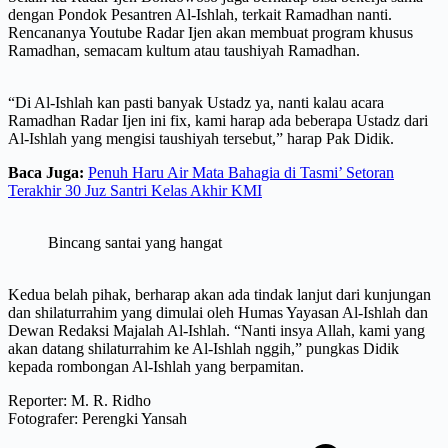
dengan Pondok Pesantren Al-Ishlah, terkait Ramadhan nanti.
Rencananya Youtube Radar Ijen akan membuat program khusus
Ramadhan, semacam kultum atau taushiyah Ramadhan.
“Di Al-Ishlah kan pasti banyak Ustadz ya, nanti kalau acara
Ramadhan Radar Ijen ini fix, kami harap ada beberapa Ustadz dari
Al-Ishlah yang mengisi taushiyah tersebut,” harap Pak Didik.
Baca Juga:
Penuh Haru Air Mata Bahagia di Tasmi’ Setoran
Terakhir 30 Juz Santri Kelas Akhir KMI
Bincang santai yang hangat
Kedua belah pihak, berharap akan ada tindak lanjut dari kunjungan
dan shilaturrahim yang dimulai oleh Humas Yayasan Al-Ishlah dan
Dewan Redaksi Majalah Al-Ishlah. “Nanti insya Allah, kami yang
akan datang shilaturrahim ke Al-Ishlah nggih,” pungkas Didik
kepada rombongan Al-Ishlah yang berpamitan.
Reporter: M. R. Ridho
Fotografer: Perengki Yansah