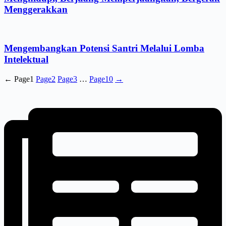
Menggerakkan
Mengembangkan Potensi Santri Melalui Lomba
Intelektual
←
Page
1
Page
2
Page
3
…
Page
10
→