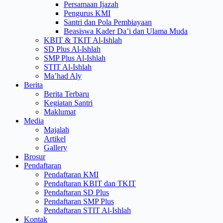
Persamaan Ijazah
Pengurus KMI
Santri dan Pola Pembiayaan
Beasiswa Kader Da’i dan Ulama Muda
KBIT & TKIT Al-Ishlah
SD Plus Al-Ishlah
SMP Plus Al-Ishlah
STIT Al-Ishlah
Ma’had Aly
Berita
Berita Terbaru
Kegiatan Santri
Maklumat
Media
Majalah
Artikel
Gallery
Brosur
Pendaftaran
Pendaftaran KMI
Pendaftaran KBIT dan TKIT
Pendaftaran SD Plus
Pendaftaran SMP Plus
Pendaftaran STIT Al-Ishlah
Kontak