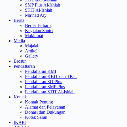
SMP Plus Al-Ishlah
STIT Al-Ishlah
Ma’had Aly
Berita
Berita Terbaru
Kegiatan Santri
Maklumat
Media
Majalah
Artikel
Gallery
Brosur
Pendaftaran
Pendaftaran KMI
Pendaftaran KBIT dan TKIT
Pendaftaran SD Plus
Pendaftaran SMP Plus
Pendaftaran STIT Al-Ishlah
Kontak
Kontak Penting
Alamat dan Pelayanan
Donasi dan Dukungan
Kotak Saran
IKAPI