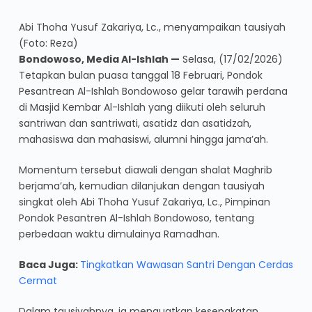
Abi Thoha Yusuf Zakariya, Lc., menyampaikan tausiyah
(Foto: Reza)
Bondowoso, Media Al-Ishlah —
Selasa, (17/02/2026)
Tetapkan bulan puasa tanggal 18 Februari, Pondok
Pesantrean Al-Ishlah Bondowoso gelar tarawih perdana
di Masjid Kembar Al-Ishlah yang diikuti oleh seluruh
santriwan dan santriwati, asatidz dan asatidzah,
mahasiswa dan mahasiswi, alumni hingga jama’ah.
Momentum tersebut diawali dengan shalat Maghrib
berjama’ah, kemudian dilanjukan dengan tausiyah
singkat oleh Abi Thoha Yusuf Zakariya, Lc., Pimpinan
Pondok Pesantren Al-Ishlah Bondowoso, tentang
perbedaan waktu dimulainya Ramadhan.
Baca Juga:
Tingkatkan Wawasan Santri Dengan Cerdas
Cermat
Dalam tausiyahnya, ia menguatkan kesepakatan