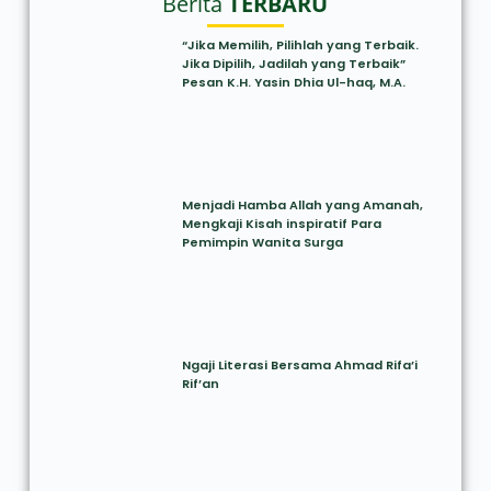
Berita
TERBARU
“Jika Memilih, Pilihlah yang Terbaik.
Jika Dipilih, Jadilah yang Terbaik”
Pesan K.H. Yasin Dhia Ul-haq, M.A.
Menjadi Hamba Allah yang Amanah,
Mengkaji Kisah inspiratif Para
Pemimpin Wanita Surga
Ngaji Literasi Bersama Ahmad Rifa’i
Rif’an