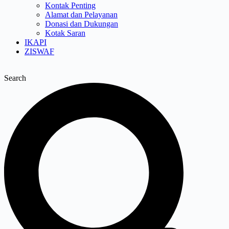
Kontak Penting
Alamat dan Pelayanan
Donasi dan Dukungan
Kotak Saran
IKAPI
ZISWAF
Search