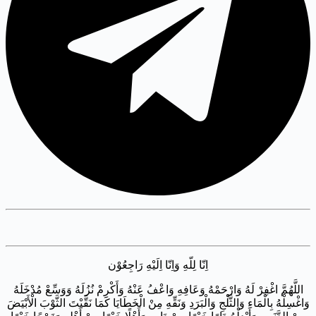
اِنّا لِلّهِ وَاِنّا اِلَيْهِ رَاجِعُوْن
​اللَّهُمَّ اغْفِرْ لَهُ وَارْحَمْهُ وَعَافِهِ وَاعْفُ عَنْهُ وَأَكْرِمْ نُزُلَهُ وَوَسِّعْ مُدْخَلَهُ
وَاغْسِلْهُ بِالْمَاءِ وَالثَّلْجِ وَالْبَرَدِ وَنَقِّهِ مِنْ الْخَطَايَا كَمَا نَقَّيْتَ الثَّوْبَ الْأَبْيَضَ