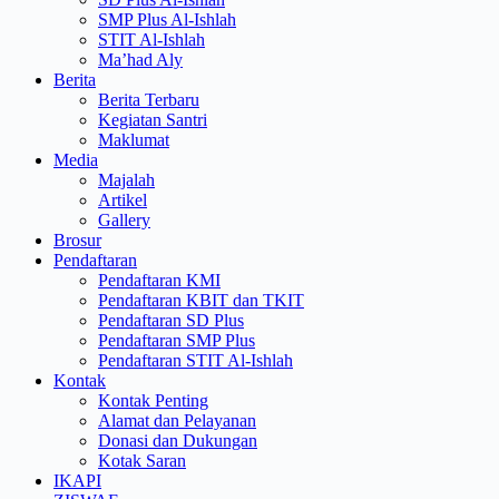
SMP Plus Al-Ishlah
STIT Al-Ishlah
Ma’had Aly
Berita
Berita Terbaru
Kegiatan Santri
Maklumat
Media
Majalah
Artikel
Gallery
Brosur
Pendaftaran
Pendaftaran KMI
Pendaftaran KBIT dan TKIT
Pendaftaran SD Plus
Pendaftaran SMP Plus
Pendaftaran STIT Al-Ishlah
Kontak
Kontak Penting
Alamat dan Pelayanan
Donasi dan Dukungan
Kotak Saran
IKAPI