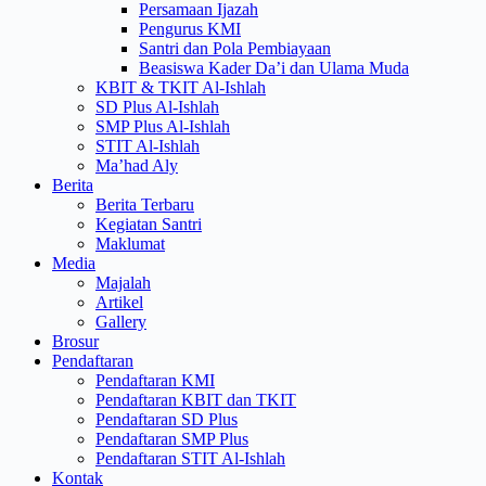
Persamaan Ijazah
Pengurus KMI
Santri dan Pola Pembiayaan
Beasiswa Kader Da’i dan Ulama Muda
KBIT & TKIT Al-Ishlah
SD Plus Al-Ishlah
SMP Plus Al-Ishlah
STIT Al-Ishlah
Ma’had Aly
Berita
Berita Terbaru
Kegiatan Santri
Maklumat
Media
Majalah
Artikel
Gallery
Brosur
Pendaftaran
Pendaftaran KMI
Pendaftaran KBIT dan TKIT
Pendaftaran SD Plus
Pendaftaran SMP Plus
Pendaftaran STIT Al-Ishlah
Kontak