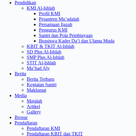
Pendidikan
KMI Al-Ishlah
Profil KMI
Pesantren Mu’adalah
Persamaan Ijazah
Pengurus KMI
Santri dan Pola Pembiayaan
Beasiswa Kader Da’i dan Ulama Muda
KBIT & TKIT Al-Ishlah
SD Plus Al-Ishlah
SMP Plus Al-Ishlah
STIT Al-Ishlah
Ma’had Aly
Berita
Berita Terbaru
Kegiatan Santri
Maklumat
Media
Majalah
Artikel
Gallery
Brosur
Pendaftaran
Pendaftaran KMI
Pendaftaran KBIT dan TKIT