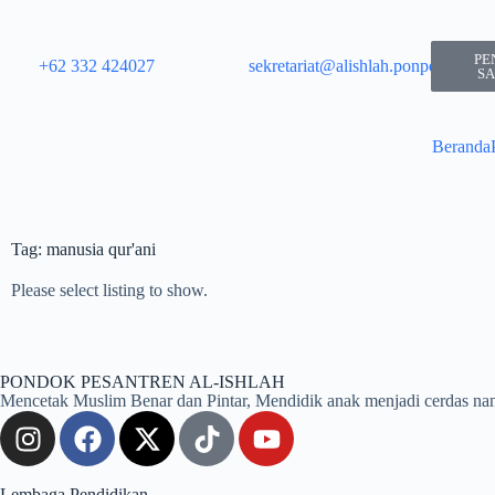
PE
+62 332 424027​
sekretariat@alishlah.ponpes.id​
SA
Beranda
Tag: manusia qur'ani
Please select listing to show.
PONDOK PESANTREN AL-ISHLAH
Mencetak Muslim Benar dan Pintar, Mendidik anak menjadi cerdas nan kua
Lembaga Pendidikan