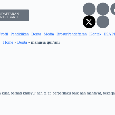
NDAFTARAN
NTRI BARU
Profil
Pendidikan
Berita
Media
Brosur
Pendaftaran
Kontak
IKAPI
Home
»
Berita
»
manusia qur'ani
t, berhati khusyu’ nan ta’at, berperilaku baik nan manfa’at, bekerja k