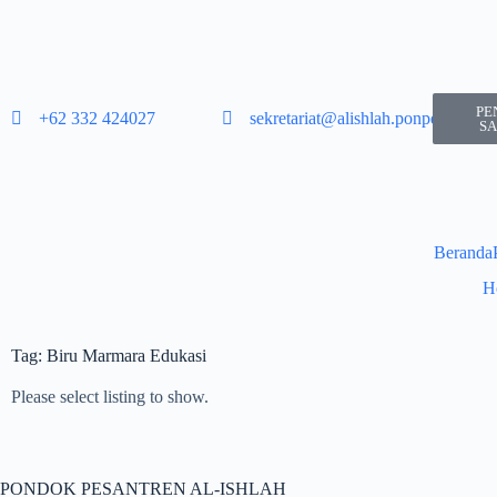
PE
+62 332 424027​
sekretariat@alishlah.ponpes.id​
SA
Beranda
H
Tag: Biru Marmara Edukasi
Please select listing to show.
PONDOK PESANTREN AL-ISHLAH