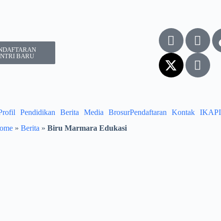
NDAFTARAN
NTRI BARU
Profil
Pendidikan
Berita
Media
Brosur
Pendaftaran
Kontak
IKAPI
ome
»
Berita
»
Biru Marmara Edukasi