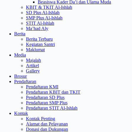
Beasiswa Kader Da’i dan Ulama Muda
KBIT & TKIT Al-Ishlah
SD Plus Al-Ishlah
SMP Plus Al-Ishlah
STIT Al-Ishlah
Ma’had Aly
Berita
Berita Terbaru
Kegiatan Santri
Maklumat
Media
Majalah
Artikel
Gallery
Brosur
Pendaftaran
Pendaftaran KMI
Pendaftaran KBIT dan TKIT
Pendaftaran SD Plus
Pendaftaran SMP Plus
Pendaftaran STIT Al-Ishlah
Kontak
Kontak Penting
Alamat dan Pelayanan
Donasi dan Dukungan