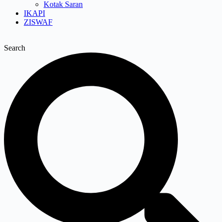
Kotak Saran
IKAPI
ZISWAF
Search