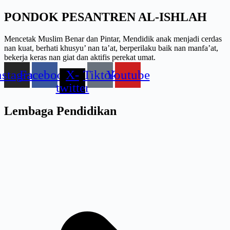
PONDOK PESANTREN AL-ISHLAH
Mencetak Muslim Benar dan Pintar, Mendidik anak menjadi cerdas
nan kuat, berhati khusyu’ nan ta’at, berperilaku baik nan manfa’at,
bekerja keras nan giat dan aktifis perekat umat.
nstagram
Facebook
X-
Tiktok
Youtube
twitter
Lembaga Pendidikan