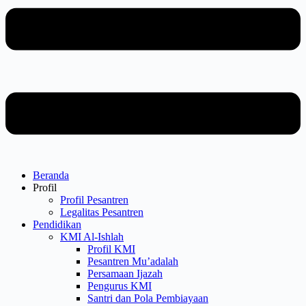
Beranda
Profil
Profil Pesantren
Legalitas Pesantren
Pendidikan
KMI Al-Ishlah
Profil KMI
Pesantren Mu’adalah
Persamaan Ijazah
Pengurus KMI
Santri dan Pola Pembiayaan