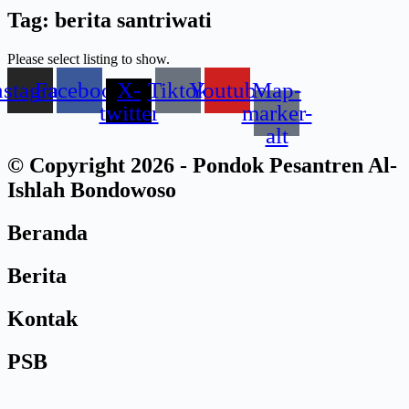
Tag: berita santriwati
Please select listing to show.
nstagram
Facebook
X-
Tiktok
Youtube
Map-
twitter
marker-
alt
© Copyright 2026 - Pondok Pesantren Al-
Ishlah Bondowoso
Beranda
Berita
Kontak
PSB