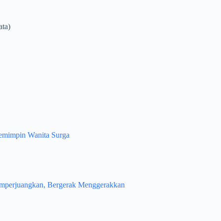
ata)
Pemimpin Wanita Surga
emperjuangkan, Bergerak Menggerakkan