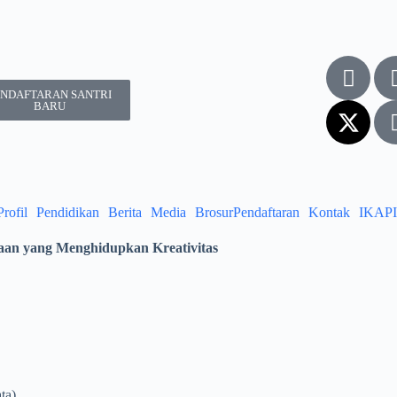
ENDAFTARAN SANTRI
BARU
Profil
Pendidikan
Berita
Media
Brosur
Pendaftaran
Kontak
IKAPI
aan yang Menghidupkan Kreativitas
ta)