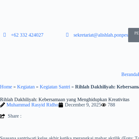
P
+62 332 424027​
sekretariat@alishlah.ponpes.id​
Beranda
Home
»
Kegiatan
»
Kegiatan Santri
»
Rihlah Dakhiliyah: Kebersam
Rihlah Dakhiliyah: Kebersamaan yang Menghidupkan Kreativitas
Muhammad Rasyid Ridho
December 9, 2025
788
Share :
Suasana santriwati kelas akhir ketika merangkai mahar akrilik (Foto: Ta