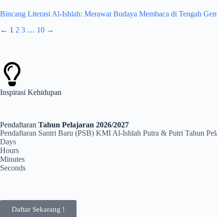
Bincang Literasi Al-Ishlah: Merawat Budaya Membaca di Tengah Gem
←
1
2
3
…
10
→
Inspirasi
Kehidupan
Pendaftaran
Tahun Pelajaran 2026/2027
Pendaftaran Santri Baru (PSB) KMI Al-Ishlah Putra & Putri Tahun Pe
Days
Hours
Minutes
Seconds
Daftar Sekarang !