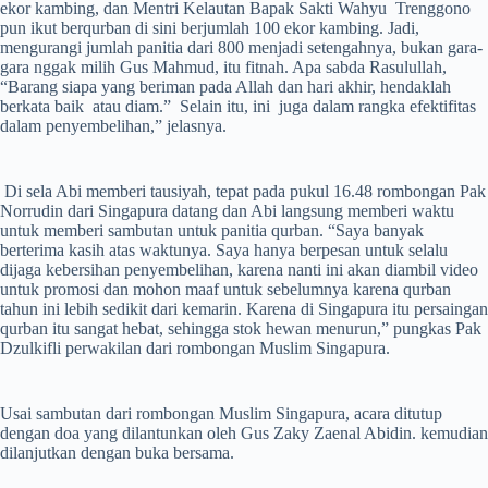
ekor kambing, dan Mentri Kelautan Bapak Sakti Wahyu Trenggono
pun ikut berqurban di sini berjumlah 100 ekor kambing. Jadi,
mengurangi jumlah panitia dari 800 menjadi setengahnya, bukan gara-
gara nggak milih Gus Mahmud, itu fitnah. Apa sabda Rasulullah,
“Barang siapa yang beriman pada Allah dan hari akhir, hendaklah
berkata baik atau diam.” Selain itu, ini juga dalam rangka efektifitas
dalam penyembelihan,” jelasnya.
Di sela Abi memberi tausiyah, tepat pada pukul 16.48 rombongan Pak
Norrudin dari Singapura datang dan Abi langsung memberi waktu
untuk memberi sambutan untuk panitia qurban. “Saya banyak
berterima kasih atas waktunya. Saya hanya berpesan untuk selalu
dijaga kebersihan penyembelihan, karena nanti ini akan diambil video
untuk promosi dan mohon maaf untuk sebelumnya karena qurban
tahun ini lebih sedikit dari kemarin. Karena di Singapura itu persaingan
qurban itu sangat hebat, sehingga stok hewan menurun,” pungkas Pak
Dzulkifli perwakilan dari rombongan Muslim Singapura.
Usai sambutan dari rombongan Muslim Singapura, acara ditutup
dengan doa yang dilantunkan oleh Gus Zaky Zaenal Abidin. kemudian
dilanjutkan dengan buka bersama.