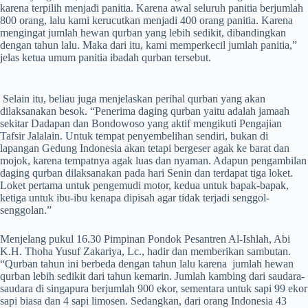
karena terpilih menjadi panitia. Karena awal seluruh panitia berjumlah
800 orang, lalu kami kerucutkan menjadi 400 orang panitia. Karena
mengingat jumlah hewan qurban yang lebih sedikit, dibandingkan
dengan tahun lalu. Maka dari itu, kami memperkecil jumlah panitia,”
jelas ketua umum panitia ibadah qurban tersebut.
Selain itu, beliau juga menjelaskan perihal qurban yang akan
dilaksanakan besok. “Penerima daging qurban yaitu adalah jamaah
sekitar Dadapan dan Bondowoso yang aktif mengikuti Pengajian
Tafsir Jalalain. Untuk tempat penyembelihan sendiri, bukan di
lapangan Gedung Indonesia akan tetapi bergeser agak ke barat dan
mojok, karena tempatnya agak luas dan nyaman. Adapun pengambilan
daging qurban dilaksanakan pada hari Senin dan terdapat tiga loket.
Loket pertama untuk pengemudi motor, kedua untuk bapak-bapak,
ketiga untuk ibu-ibu kenapa dipisah agar tidak terjadi senggol-
senggolan.”
Menjelang pukul 16.30 Pimpinan Pondok Pesantren Al-Ishlah, Abi
K.H. Thoha Yusuf Zakariya, Lc., hadir dan memberikan sambutan.
“Qurban tahun ini berbeda dengan tahun lalu karena jumlah hewan
qurban lebih sedikit dari tahun kemarin. Jumlah kambing dari saudara-
saudara di singapura berjumlah 900 ekor, sementara untuk sapi 99 ekor
sapi biasa dan 4 sapi limosen. Sedangkan, dari orang Indonesia 43