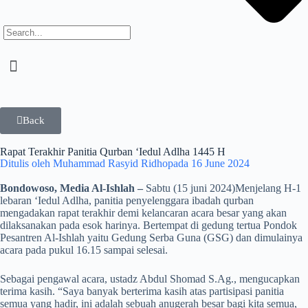
Back
Rapat Terakhir Panitia Qurban ‘Iedul Adlha 1445 H
Ditulis oleh
Muhammad Rasyid Ridho
pada
16 June 2024
Bondowoso, Media Al-Ishlah –
Sabtu (15 juni 2024)Menjelang H-1
lebaran ‘Iedul Adlha, panitia penyelenggara ibadah qurban
mengadakan rapat terakhir demi kelancaran acara besar yang akan
dilaksanakan pada esok harinya. Bertempat di gedung tertua Pondok
Pesantren Al-Ishlah yaitu Gedung Serba Guna (GSG) dan dimulainya
acara pada pukul 16.15 sampai selesai.
Sebagai pengawal acara, ustadz Abdul Shomad S.Ag., mengucapkan
terima kasih. “Saya banyak berterima kasih atas partisipasi panitia
semua yang hadir, ini adalah sebuah anugerah besar bagi kita semua,