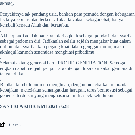
akhlaq.
.
Penyakitnya tak pandang usia, bahkan para pemuda dengan kebugaran
fisiknya lebih rentan terkena. Tak ada vaksin sebagai obat, hanya
kembali kepada Allah dan bertaubat.
.
Akhlaq budi adalah pancaran dari aqidah sebagai pondasi, dan syari’at
sebagai pedoman diri. Jadikanlah selalu aqidah mengakar kuat dalam
dirimu, dan syari’at kau pegang kuat dalam genggamanmu, maka
akhlaqul karimah senantiasa menghiasi pribadimu.
.
Selamat datang generasi baru, PROUD GENERATION. Semoga
engkau dapat menjadi pelipur lara ditengah luka dan kabar gembira di
tengah duka.
.
Buatlah kembali bumi ini menghijau, dengan menebarkan nilai-nilai
kebajikan, meledakan semangat dan harapan, terus berinovasi sebagai
generasi terdepan yang menguasai seluruh aspek kehidupan.
.
SANTRI AKHIR KMI 2021 / 628
Share :