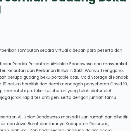
I
mberikan sambutan secara virtual didepan para peserta dan
 besar Pondok Pesantren Al-Ishlah Bondowoso dan masyarakat
ri Kelautan dan Perikanan RI Bpk Ir. Sakti Wahyu Trenggono,
h berupa gudang beku portable atau Cold Storage di Pondok
d 19 belum berakhir dan demi mencegah penyebaran Covid 19,
tap mematuhi protokol kesehatan yang telah diatur oleh
ga jarak, rapid tes anti gen, serta dengan jumlah tamu
esantren Al-Ishlah Bondowoso menjadi tuan rumah dan dihadiri
imur dan Jawa Barat diantaranya Kabupaten Pasuruan,
n Sukabumi. Dan hadir secara langsung dalam acara