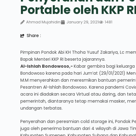
Portable oleh KKP R
Ahmad Mujahidin
January 29, 2021
1481
Share :
Pimpinan Pondok Abi KH Thoha Yusuf Zakariya, Lc me
Bapak Menteri KKP RI beserta jajarannya.
Al-Ishlah Bondowoso,-
Kabar gembira bagi keluarga
Bondowoso karena pada hari Jum’at (29/01/2021) Mente
M.M menyerahkan dan meresmikan bantuan pemerinta
Pesantren Al-Ishlah Bondowoso. Karena pandemi Covi
acara ini diadakan secara Virtual atau daring, dan te
pemerintah, diantaranya tetap memakai masker, menja
undangan terbatas.
Penyerahan dan peresmian cold storage ini, Pondok P
juga oleh penerima bantuan dari 4 wilayah di Jawa T
Kabupaten Sumenep, Kabupaten Subang dan Kabupate