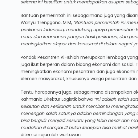
selama ini kesulitan untuk mendapatkan asupan sebag
Bantuan pemerintah ini sebagaimana juga yang disampai
Wahyu Trenggono, M.M,
“Bantuan pemerintah ini mer
perikanan Indonesia, mendukung upaya pemenuhan 
mutu dan keamanan pangan hasil perikanan, dan penin
meningkatkan ekspor dan konsumsi di dalam negeri yang 
Pondok Pesantren Al-Ishlah merupakan lembaga yang t
juga ikut berperan dalam bidang ekonomi dan sosial
meningkatkan ekonomi pesantren dan juga ekonomi m
elemen masyarakat, khususnya warga pesantren dan 
Tentu harapannya juga, sebagaimana disampaikan oleh 
Rahmania Direktur Logistik bahwa
“Ini adalah salah s
Kelautan dan Perikanan untuk membantu meningkatkan
menengah salah satunya adalah pemindangan yang dike
bisa bergulir menjadi sesuatu yang lebih besar dan 
mudahan 6 sampai 12 bulan kedepan bisa terlihat hasil
ditemui sejumlah wartawan.