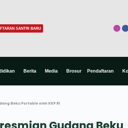
FTARAN SANTRI BARU
didikan
Berita
Media
Brosur
Pendaftaran
Ko
ang Beku Portable oleh KKP RI
eresmian Gudang Beku