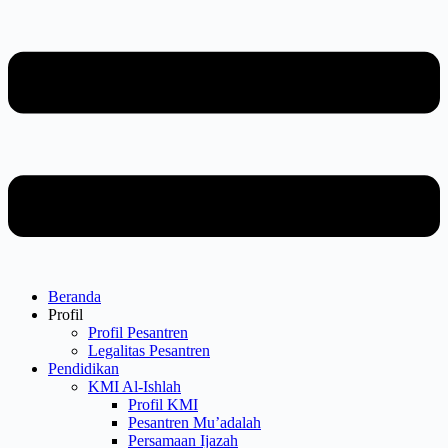
Beranda
Profil
Profil Pesantren
Legalitas Pesantren
Pendidikan
KMI Al-Ishlah
Profil KMI
Pesantren Mu’adalah
Persamaan Ijazah