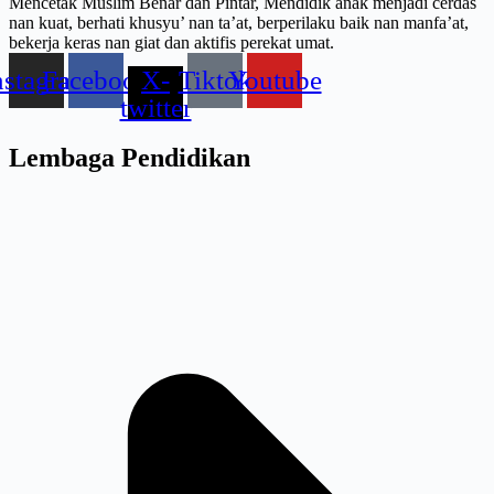
Mencetak Muslim Benar dan Pintar, Mendidik anak menjadi cerdas
nan kuat, berhati khusyu’ nan ta’at, berperilaku baik nan manfa’at,
bekerja keras nan giat dan aktifis perekat umat.
nstagram
Facebook
X-
Tiktok
Youtube
twitter
Lembaga Pendidikan