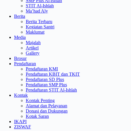
SMP Plus Al-Ishlah
STIT Al-Ishlah
Ma’had Aly
Berita
Berita Terbaru
Kegiatan Santri
Maklumat
Media
Majalah
Artikel
Gallery
Brosur
Pendaftaran
Pendaftaran KMI
Pendaftaran KBIT dan TKIT
Pendaftaran SD Plus
Pendaftaran SMP Plus
Pendaftaran STIT Al-Ishlah
Kontak
Kontak Penting
Alamat dan Pelayanan
Donasi dan Dukungan
Kotak Saran
IKAPI
ZISWAF