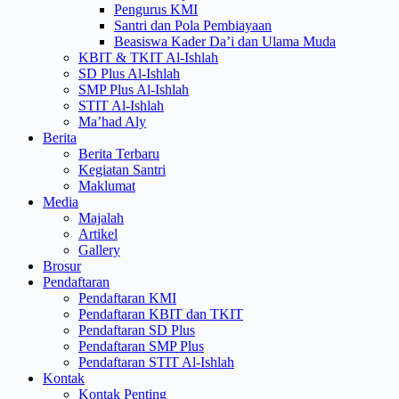
Pengurus KMI
Santri dan Pola Pembiayaan
Beasiswa Kader Da’i dan Ulama Muda
KBIT & TKIT Al-Ishlah
SD Plus Al-Ishlah
SMP Plus Al-Ishlah
STIT Al-Ishlah
Ma’had Aly
Berita
Berita Terbaru
Kegiatan Santri
Maklumat
Media
Majalah
Artikel
Gallery
Brosur
Pendaftaran
Pendaftaran KMI
Pendaftaran KBIT dan TKIT
Pendaftaran SD Plus
Pendaftaran SMP Plus
Pendaftaran STIT Al-Ishlah
Kontak
Kontak Penting