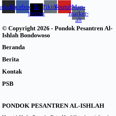
nstagram
Facebook
X-
Tiktok
Youtube
Map-
twitter
marker-
alt
© Copyright 2026 - Pondok Pesantren Al-
Ishlah Bondowoso
Beranda
Berita
Kontak
PSB
PONDOK PESANTREN AL-ISHLAH