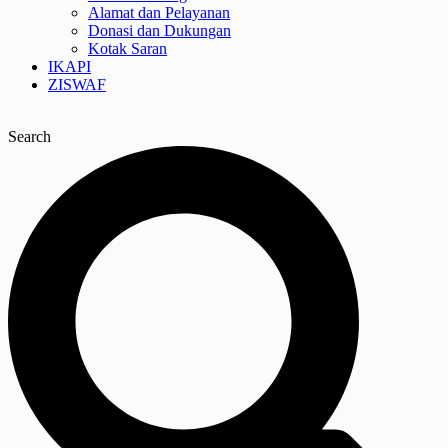
Alamat dan Pelayanan
Donasi dan Dukungan
Kotak Saran
IKAPI
ZISWAF
Search