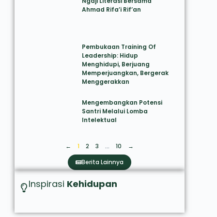
Ngaji Literasi Bersama
Ahmad Rifa’i Rif’an
Pembukaan Training Of
Leadership: Hidup
Menghidupi, Berjuang
Memperjuangkan, Bergerak
Menggerakkan
Mengembangkan Potensi
Santri Melalui Lomba
Intelektual
←
1
2
3
…
10
→
Berita Lainnya
Inspirasi
Kehidupan