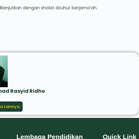
lanjutkan dengan sholat dzuhur berjama’ah.
d Rasyid Ridho
ta Lainnya
Lembaga Pendidikan
Quick Link