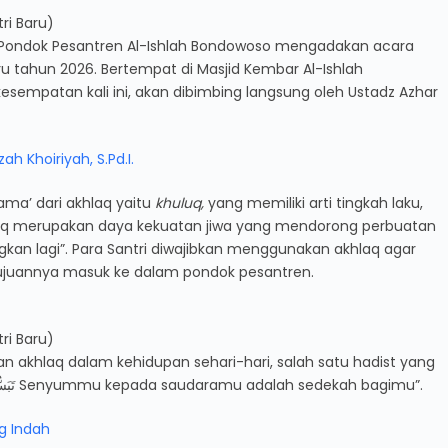
ri Baru)
 Pondok Pesantren Al-Ishlah Bondowoso mengadakan acara
u tahun 2026. Bertempat di Masjid Kembar Al-Ishlah
 kesempatan kali ini, akan dibimbing langsung oleh Ustadz Azhar
h Khoiriyah, S.Pd.I.
ama’ dari akhlaq yaitu
khuluq,
yang memiliki arti tingkah laku,
khlaq merupakan daya kekuatan jiwa yang mendorong perbuatan
kan lagi”. Para Santri diwajibkan menggunakan akhlaq agar
 tujuannya masuk ke dalam pondok pesantren.
ri Baru)
n akhlaq dalam kehidupan sehari-hari, salah satu hadist yang
disampaikan olehnya adalah “ تَبَسُّمُكَ فِي وَجْهِ أَخِيكَ لَكَ صَدَقَةٌ Senyummu kepada saudaramu adalah sedekah bagimu”.
g Indah