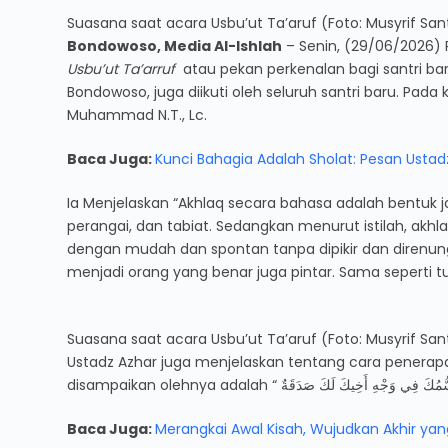
Suasana saat acara Usbu’ut Ta’aruf (Foto: Musyrif Sant
Bondowoso, Media Al-Ishlah
– Senin, (29/06/2026)
Usbu’ut Ta’arruf
atau pekan perkenalan bagi santri bar
Bondowoso, juga diikuti oleh seluruh santri baru. Pada
Muhammad N.T., Lc.
Baca Juga:
Kunci Bahagia Adalah Sholat: Pesan Ustadza
Ia Menjelaskan “Akhlaq secara bahasa adalah bentuk j
perangai, dan tabiat. Sedangkan menurut istilah, a
dengan mudah dan spontan tanpa dipikir dan direnung
menjadi orang yang benar juga pintar. Sama seperti
Suasana saat acara Usbu’ut Ta’aruf (Foto: Musyrif Sant
Ustadz Azhar juga menjelaskan tentang cara penerapa
Baca Juga:
Merangkai Awal Kisah, Wujudkan Akhir yan