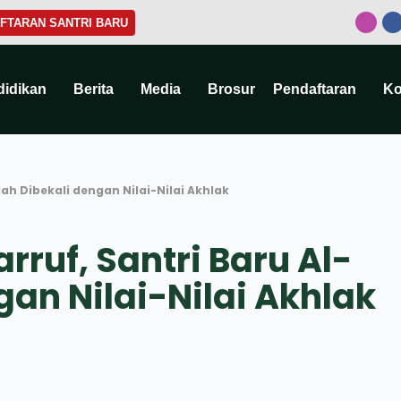
FTARAN SANTRI BARU
didikan
Berita
Media
Brosur
Pendaftaran
Ko
lah Dibekali dengan Nilai-Nilai Akhlak
rruf, Santri Baru Al-
gan Nilai-Nilai Akhlak