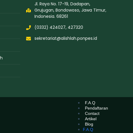
Jl. Raya No. 17-19, Dadapan,
Grujugan, Bondowoso, Jawa Timur,
Indonesia. 68261
(0332) 424027, 427320
sekretariat@alishlah.ponpes.id​
ah
F.A.Q
Pendaftaran
Contact
Artikel
Blog
F.A.Q