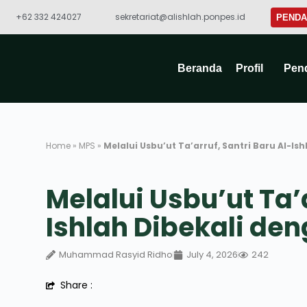
+62 332 424027​
sekretariat@alishlah.ponpes.id​
PENDA
Beranda
Profil
Pen
Home
»
MPS
»
Melalui Usbu’ut Ta’arruf, Santri Baru Al-Ish
Melalui Usbu’ut Ta’a
Ishlah Dibekali den
Muhammad Rasyid Ridho
July 4, 2026
242
Share :