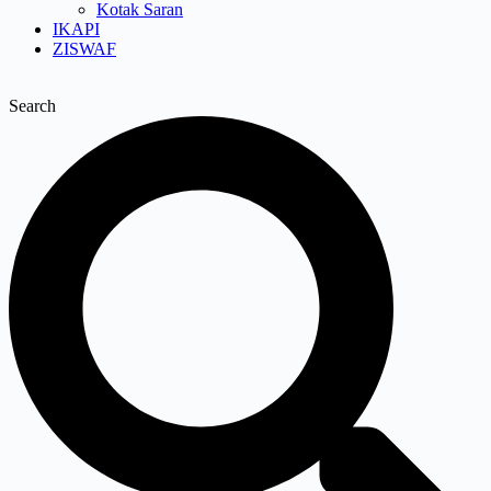
Kotak Saran
IKAPI
ZISWAF
Search