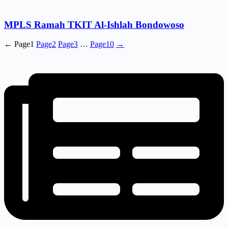
MPLS Ramah TKIT Al-Ishlah Bondowoso
←
Page
1
Page
2
Page
3
…
Page
10
→