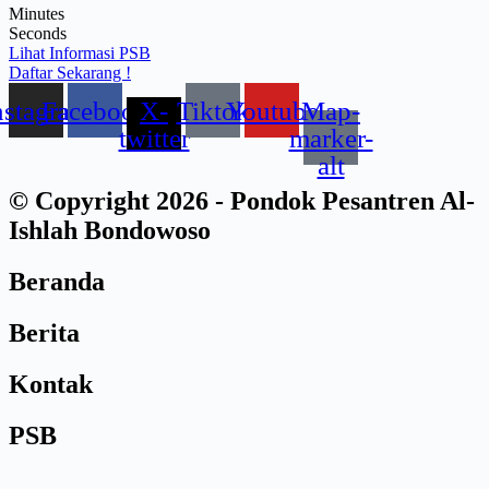
Minutes
Seconds
Lihat Informasi PSB
Daftar Sekarang !
nstagram
Facebook
X-
Tiktok
Youtube
Map-
twitter
marker-
alt
© Copyright 2026 - Pondok Pesantren Al-
Ishlah Bondowoso
Beranda
Berita
Kontak
PSB