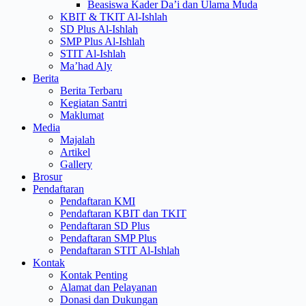
Beasiswa Kader Da’i dan Ulama Muda
KBIT & TKIT Al-Ishlah
SD Plus Al-Ishlah
SMP Plus Al-Ishlah
STIT Al-Ishlah
Ma’had Aly
Berita
Berita Terbaru
Kegiatan Santri
Maklumat
Media
Majalah
Artikel
Gallery
Brosur
Pendaftaran
Pendaftaran KMI
Pendaftaran KBIT dan TKIT
Pendaftaran SD Plus
Pendaftaran SMP Plus
Pendaftaran STIT Al-Ishlah
Kontak
Kontak Penting
Alamat dan Pelayanan
Donasi dan Dukungan