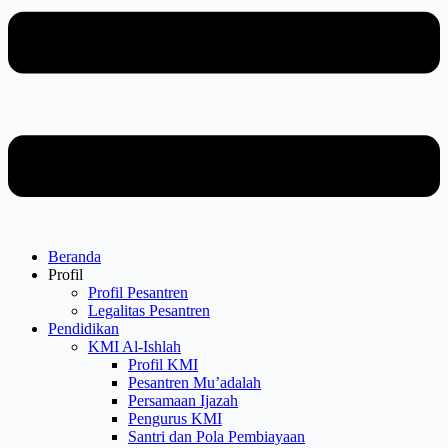
Beranda
Profil
Profil Pesantren
Legalitas Pesantren
Pendidikan
KMI Al-Ishlah
Profil KMI
Pesantren Mu’adalah
Persamaan Ijazah
Pengurus KMI
Santri dan Pola Pembiayaan