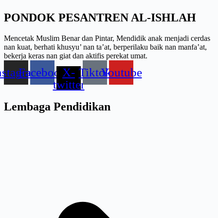
PONDOK PESANTREN AL-ISHLAH
Mencetak Muslim Benar dan Pintar, Mendidik anak menjadi cerdas
nan kuat, berhati khusyu’ nan ta’at, berperilaku baik nan manfa’at,
bekerja keras nan giat dan aktifis perekat umat.
nstagram
Facebook
X-
Tiktok
Youtube
twitter
Lembaga Pendidikan