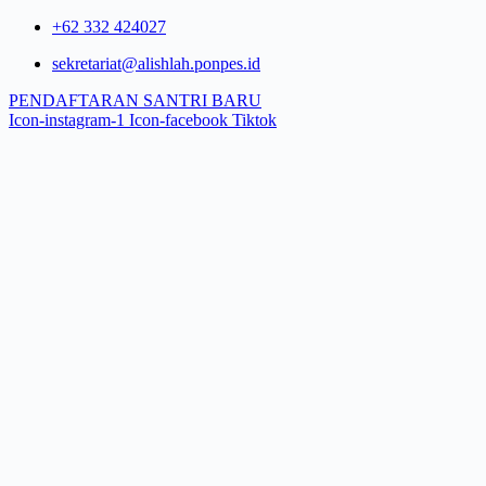
Skip
+62 332 424027​
to
sekretariat@alishlah.ponpes.id​
content
PENDAFTARAN SANTRI BARU
Icon-instagram-1
Icon-facebook
Tiktok