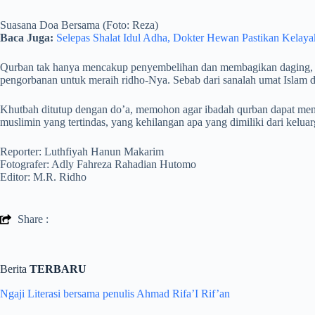
Suasana Doa Bersama (Foto: Reza)
Baca Juga:
Selepas Shalat Idul Adha, Dokter Hewan Pastikan Kela
Qurban tak hanya mencakup penyembelihan dan membagikan daging, aka
pengorbanan untuk meraih ridho-Nya. Sebab dari sanalah umat Islam 
Khutbah ditutup dengan do’a, memohon agar ibadah qurban dapat men
muslimin yang tertindas, yang kehilangan apa yang dimiliki dari keluar
Reporter: Luthfiyah Hanun Makarim
Fotografer: Adly Fahreza Rahadian Hutomo
Editor: M.R. Ridho
Share :
Berita
TERBARU
Ngaji Literasi bersama penulis Ahmad Rifa’I Rif’an