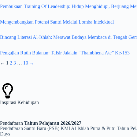
Pembukaan Training Of Leadership: Hidup Menghidupi, Berjuang M
Mengembangkan Potensi Santri Melalui Lomba Intelektual
Bincang Literasi Al-Ishlah: Merawat Budaya Membaca di Tengah Gem
Pengajian Rutin Bulanan: Tafsir Jalalain “Thambhena Ate” Ke-153
←
1
2
3
…
10
→
Inspirasi
Kehidupan
Pendaftaran
Tahun Pelajaran 2026/2027
Pendaftaran Santri Baru (PSB) KMI Al-Ishlah Putra & Putri Tahun Pe
Days