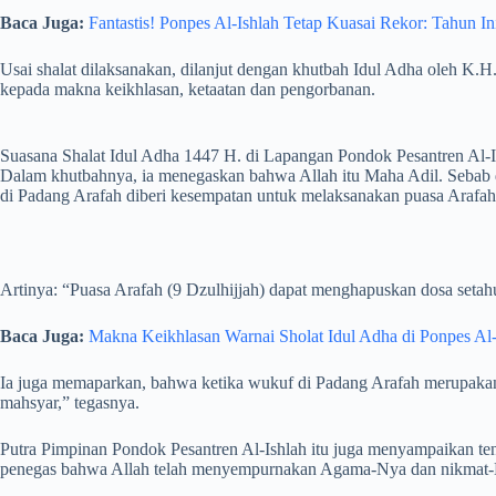
Baca Juga:
Fantastis! Ponpes Al-Ishlah Tetap Kuasai Rekor: Tahun 
Usai shalat dilaksanakan, dilanjut dengan khutbah Idul Adha oleh K.
kepada makna keikhlasan, ketaatan dan pengorbanan.
Suasana Shalat Idul Adha 1447 H. di Lapangan Pondok Pesantren Al-I
Dalam khutbahnya, ia menegaskan bahwa Allah itu Maha Adil. Sebab d
di Padang Arafah diberi kesempatan untuk melaksanakan puasa Arafah
Artinya: “Puasa Arafah (9 Dzulhijjah) dapat menghapuskan dosa setah
Baca Juga:
Makna Keikhlasan Warnai Sholat Idul Adha di Ponpes Al-
Ia juga memaparkan, bahwa ketika wukuf di Padang Arafah merupakan 
mahsyar,” tegasnya.
Putra Pimpinan Pondok Pesantren Al-Ishlah itu juga menyampaikan te
penegas bahwa Allah telah menyempurnakan Agama-Nya dan nikmat-Nya