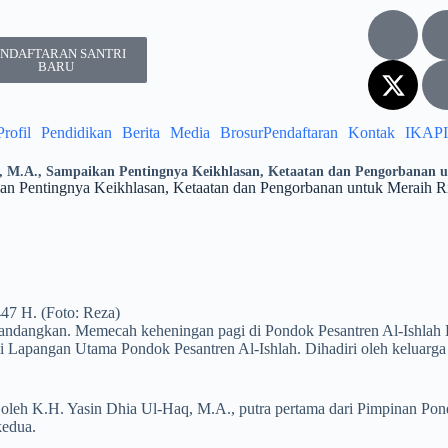
ENDAFTARAN SANTRI
BARU
Profil
Pendidikan
Berita
Media
Brosur
Pendaftaran
Kontak
IKAPI
, M.A., Sampaikan Pentingnya Keikhlasan, Ketaatan dan Pengorbanan 
an Pentingnya Keikhlasan, Ketaatan dan Pengorbanan untuk Meraih R
47 H. (Foto: Reza)
mandangkan. Memecah keheningan pagi di Pondok Pesantren Al-Ishlah
 Lapangan Utama Pondok Pesantren Al-Ishlah. Dihadiri oleh keluarga be
 oleh K.H. Yasin Dhia Ul-Haq, M.A., putra pertama dari Pimpinan Pon
kedua.