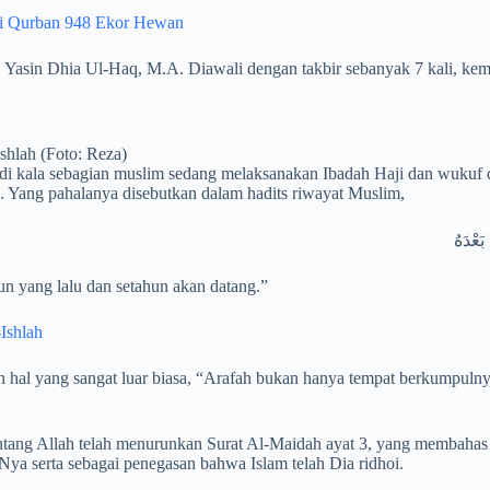
Ini Qurban 948 Ekor Hewan
H. Yasin Dhia Ul-Haq, M.A. Diawali dengan takbir sebanyak 7 kali, k
shlah (Foto: Reza)
i kala sebagian muslim sedang melaksanakan Ibadah Haji dan wukuf d
. Yang pahalanya disebutkan dalam hadits riwayat Muslim,
بَعْدَهُ
un yang lalu dan setahun akan datang.”
Ishlah
hal yang sangat luar biasa, “Arafah bukan hanya tempat berkumpulnya
ntang Allah telah menurunkan Surat Al-Maidah ayat 3, yang membahas 
 serta sebagai penegasan bahwa Islam telah Dia ridhoi.