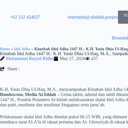
P
+62 332 424027​
sekretariat@alishlah.ponpes.id​
Beranda
Home
»
Idul Adha
»
Khutbah Idul Adha 1447 H.: K.H. Yasin Dhia Ul-Haq
Khutbah Idul Adha 1447 H.: K.H. Yasin Dhia Ul-Haq, M.A., Sampaik
Muhammad Rasyid Ridho
May 27, 2026
437
Share :
K.H. Yasin Dhia Ul-Haq, M.A., menyampaikan Khutbah Idul Adha 14
Bondowoso, Media Al-Ishlah –
Gema takbir, tahmid dan tahlil diku
1447 H., Pondok Pesantren Al-Ishlah melaksanakan shalat Idul Adha di
dan putri, muslimin dan muslimat Singapura serta jama’ah.
Pelaksanaan shalat Idul Adha dimulai pukul 06.15 WIB, yang diimami
membaca surat Al-A’la di rakaat pertama dan Al- Ghosyiyah di rakaat 