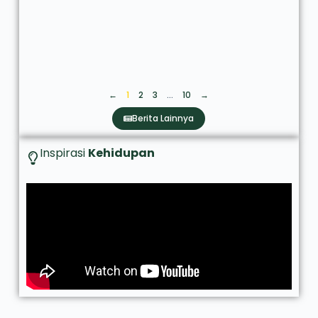
←
1
2
3
…
10
→
Berita Lainnya
Inspirasi
Kehidupan