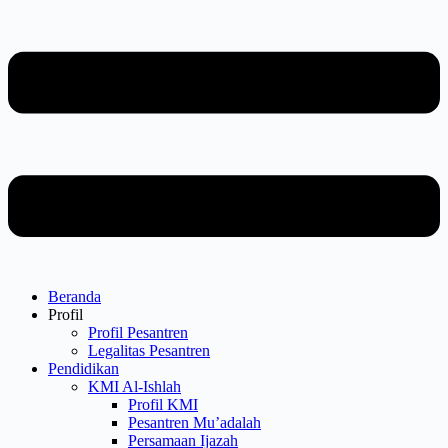
Beranda
Profil
Profil Pesantren
Legalitas Pesantren
Pendidikan
KMI Al-Ishlah
Profil KMI
Pesantren Mu’adalah
Persamaan Ijazah