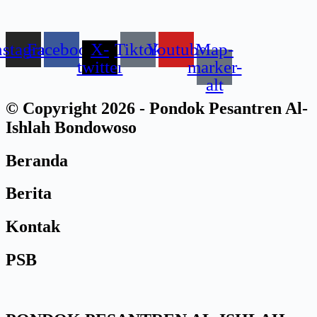
nstagram
Facebook
X-
Tiktok
Youtube
Map-
twitter
marker-
alt
© Copyright 2026 - Pondok Pesantren Al-
Ishlah Bondowoso
Beranda
Berita
Kontak
PSB