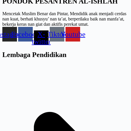
PONDOK PESANTREN AL-ISHLAH
Mencetak Muslim Benar dan Pintar, Mendidik anak menjadi cerdas
nan kuat, berhati khusyu’ nan ta’at, berperilaku baik nan manfa’at,
bekerja keras nan giat dan aktifis perekat umat.
nstagram
Facebook
X-
Tiktok
Youtube
twitter
Lembaga Pendidikan