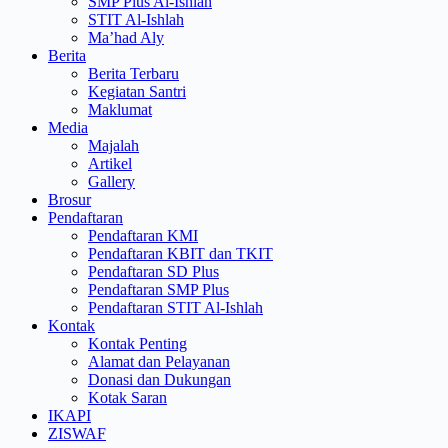
SMP Plus Al-Ishlah
STIT Al-Ishlah
Ma’had Aly
Berita
Berita Terbaru
Kegiatan Santri
Maklumat
Media
Majalah
Artikel
Gallery
Brosur
Pendaftaran
Pendaftaran KMI
Pendaftaran KBIT dan TKIT
Pendaftaran SD Plus
Pendaftaran SMP Plus
Pendaftaran STIT Al-Ishlah
Kontak
Kontak Penting
Alamat dan Pelayanan
Donasi dan Dukungan
Kotak Saran
IKAPI
ZISWAF