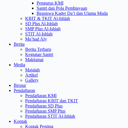
Pengurus KMI
Santri dan Pola Pembiayaan
Beasiswa Kader Da’i dan Ulama Muda
KBIT & TKIT Al-Ishlah
SD Plus Al-Ishlah
SMP Plus Al-Ishlah
STIT Al-Ishlah
Ma’had Aly
Berita
Berita Terbaru
Kegiatan Santri
Maklumat
Media
Majalah
Artikel
Gallery
Brosur
Pendaftaran
Pendaftaran KMI
Pendaftaran KBIT dan TKIT
Pendaftaran SD Plus
Pendaftaran SMP Plus
Pendaftaran STIT Al-Ishlah
Kontak
Kontak Penting