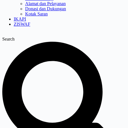
Alamat dan Pelayanan
Donasi dan Dukungan
Kotak Saran
IKAPI
ZISWAF
Search