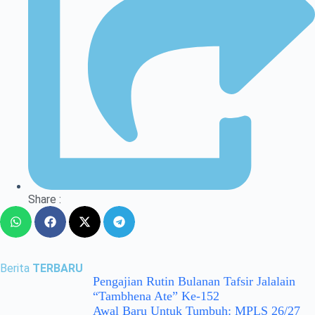
Share :
Berita
TERBARU
Pengajian Rutin Bulanan Tafsir Jalalain
“Tambhena Ate” Ke-152
Awal Baru Untuk Tumbuh: MPLS 26/27