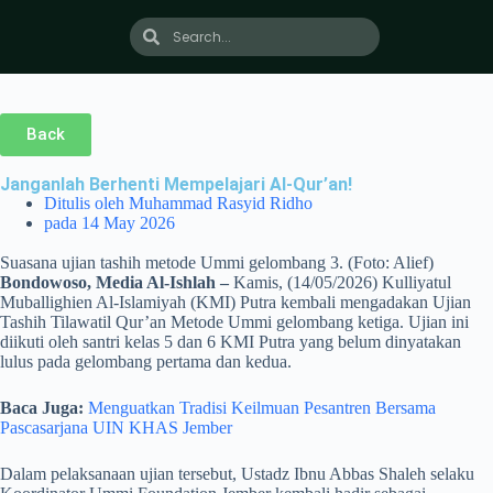
Back
Janganlah Berhenti Mempelajari Al-Qur’an!
Ditulis oleh
Muhammad Rasyid Ridho
pada
14 May 2026
Suasana ujian tashih metode Ummi gelombang 3. (Foto: Alief)
Bondowoso, Media Al-Ishlah –
Kamis, (14/05/2026) Kulliyatul
Muballighien Al-Islamiyah (KMI) Putra kembali mengadakan Ujian
Tashih Tilawatil Qur’an Metode Ummi gelombang ketiga. Ujian ini
diikuti oleh santri kelas 5 dan 6 KMI Putra yang belum dinyatakan
lulus pada gelombang pertama dan kedua.
Baca Juga:
Menguatkan Tradisi Keilmuan Pesantren Bersama
Pascasarjana UIN KHAS Jember
Dalam pelaksanaan ujian tersebut, Ustadz Ibnu Abbas Shaleh selaku