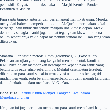
Koordinator Ummi Foundation Jember kembali hadir sebagai
pentashih. Kegiatan ini dilaksanakan di Masjid Kembar Pondok
Pesantren Al-Ishlah.
Para santri tampak antusias dan bersemangat mengikuti ujian. Mereka
menyadari bahwa memperbaiki bacaan Al-Qur’an merupakan bekal
berharga, baik untuk diri sendiri maupun untuk masa depan. Meski
demikian, sebagian santri juga terlihat tegang dan khawatir karena
belum sepenuhnya yakin dapat memenuhi standar kelulusan yang telah
ditetapkan.
Suasana ujian tashih metode Ummi gelombang 3. (Foto: Alief)
Pelaksanaan ujian gelombang ketiga ini menjadi bentuk komitmen
KMI Putra dalam memberikan kesempatan kepada para santri yang
belum lulus pada tahap sebelumnya. Melalui kesempatan tersebut,
diharapkan para santri semakin termotivasi untuk terus belajar, tidak
mudah menyerah, serta berani memperbaiki diri demi meraih kelulusan
dan keberkahan dalam membaca Al-Qur’an.
Baca Juga:
Taftisul Kutub Menjadi Langkah Awal dalam
Menghadapi Ujian
Kegiatan ini juga bertujuan membantu para santri memahami bagian-