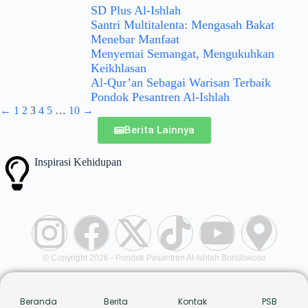
SD Plus Al-Ishlah
Santri Multitalenta: Mengasah Bakat
Menebar Manfaat
Menyemai Semangat, Mengukuhkan
Keikhlasan
Al-Qur’an Sebagai Warisan Terbaik
Pondok Pesantren Al-Ishlah
←
1
2
3
4
5
…
10
→
Berita Lainnya
Inspirasi
Kehidupan
© Copyright 2026 - Pondok Pesantren Al-Ishlah Bondowoso
Beranda
Berita
Kontak
PSB