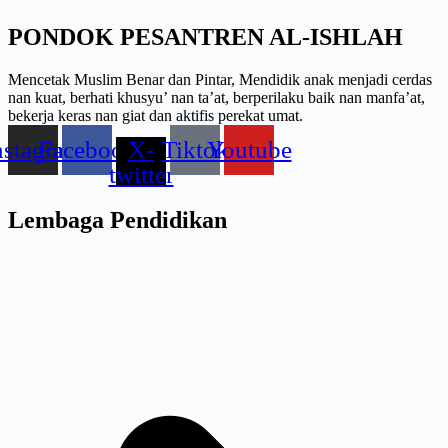
PONDOK PESANTREN AL-ISHLAH
Mencetak Muslim Benar dan Pintar, Mendidik anak menjadi cerdas
nan kuat, berhati khusyu’ nan ta’at, berperilaku baik nan manfa’at,
bekerja keras nan giat dan aktifis perekat umat.
nstagram
Facebook
X-
Tiktok
Youtube
twitter
Lembaga Pendidikan