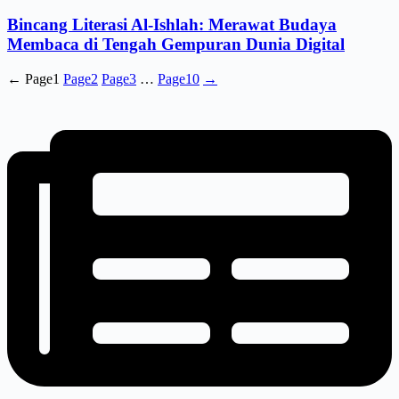
Bincang Literasi Al-Ishlah: Merawat Budaya
Membaca di Tengah Gempuran Dunia Digital
←
Page
1
Page
2
Page
3
…
Page
10
→