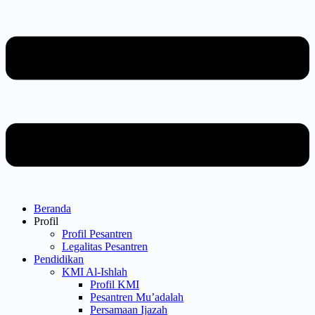
Beranda
Profil
Profil Pesantren
Legalitas Pesantren
Pendidikan
KMI Al-Ishlah
Profil KMI
Pesantren Mu’adalah
Persamaan Ijazah