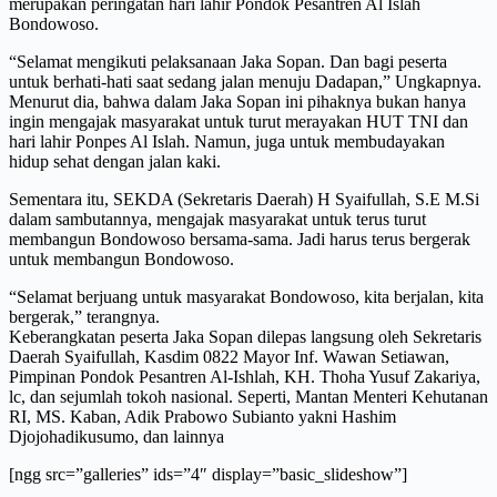
merupakan peringatan hari lahir Pondok Pesantren Al Islah
Bondowoso.
“Selamat mengikuti pelaksanaan Jaka Sopan. Dan bagi peserta
untuk berhati-hati saat sedang jalan menuju Dadapan,” Ungkapnya.
Menurut dia, bahwa dalam Jaka Sopan ini pihaknya bukan hanya
ingin mengajak masyarakat untuk turut merayakan HUT TNI dan
hari lahir Ponpes Al Islah. Namun, juga untuk membudayakan
hidup sehat dengan jalan kaki.
Sementara itu, SEKDA (Sekretaris Daerah) H Syaifullah, S.E M.Si
dalam sambutannya, mengajak masyarakat untuk terus turut
membangun Bondowoso bersama-sama. Jadi harus terus bergerak
untuk membangun Bondowoso.
“Selamat berjuang untuk masyarakat Bondowoso, kita berjalan, kita
bergerak,” terangnya.
Keberangkatan peserta Jaka Sopan dilepas langsung oleh Sekretaris
Daerah Syaifullah, Kasdim 0822 Mayor Inf. Wawan Setiawan,
Pimpinan Pondok Pesantren Al-Ishlah, KH. Thoha Yusuf Zakariya,
lc, dan sejumlah tokoh nasional. Seperti, Mantan Menteri Kehutanan
RI, MS. Kaban, Adik Prabowo Subianto yakni Hashim
Djojohadikusumo, dan lainnya
[ngg src=”galleries” ids=”4″ display=”basic_slideshow”]