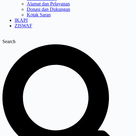
Alamat dan Pelayanan
Donasi dan Dukungan
Kotak Saran
IKAPI
ZISWAF
Search