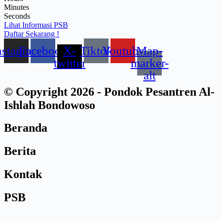
Minutes
Seconds
Lihat Informasi PSB
Daftar Sekarang !
nstagram
Facebook
X-
Tiktok
Youtube
Map-
twitter
marker-
alt
© Copyright 2026 - Pondok Pesantren Al-
Ishlah Bondowoso
Beranda
Berita
Kontak
PSB