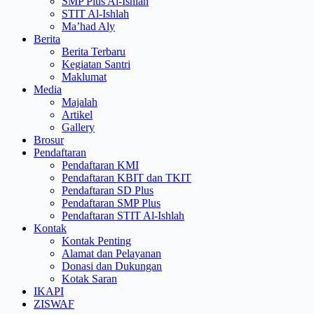
SMP Plus Al-Ishlah
STIT Al-Ishlah
Ma’had Aly
Berita
Berita Terbaru
Kegiatan Santri
Maklumat
Media
Majalah
Artikel
Gallery
Brosur
Pendaftaran
Pendaftaran KMI
Pendaftaran KBIT dan TKIT
Pendaftaran SD Plus
Pendaftaran SMP Plus
Pendaftaran STIT Al-Ishlah
Kontak
Kontak Penting
Alamat dan Pelayanan
Donasi dan Dukungan
Kotak Saran
IKAPI
ZISWAF