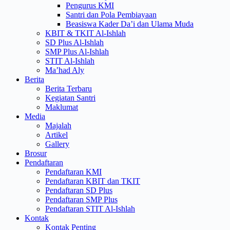
Pengurus KMI
Santri dan Pola Pembiayaan
Beasiswa Kader Da’i dan Ulama Muda
KBIT & TKIT Al-Ishlah
SD Plus Al-Ishlah
SMP Plus Al-Ishlah
STIT Al-Ishlah
Ma’had Aly
Berita
Berita Terbaru
Kegiatan Santri
Maklumat
Media
Majalah
Artikel
Gallery
Brosur
Pendaftaran
Pendaftaran KMI
Pendaftaran KBIT dan TKIT
Pendaftaran SD Plus
Pendaftaran SMP Plus
Pendaftaran STIT Al-Ishlah
Kontak
Kontak Penting