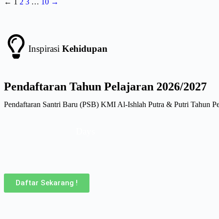
←
1
2
3
…
10
→
Inspirasi
Kehidupan
Pendaftaran
Tahun Pelajaran 2026/2027
Pendaftaran Santri Baru (PSB) KMI Al-Ishlah Putra & Putri Tahun P
Days
Daftar Sekarang !