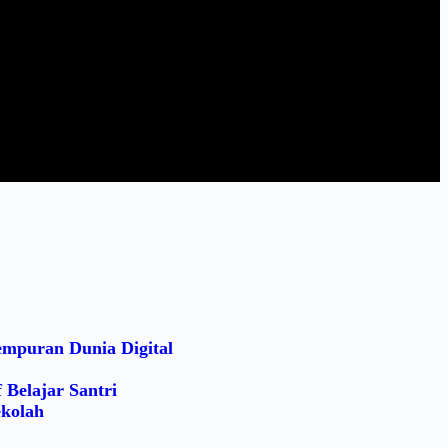
empuran Dunia Digital
 Belajar Santri
ekolah