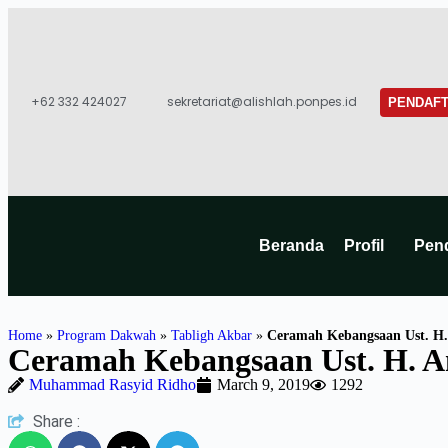
+62 332 424027​
sekretariat@alishlah.ponpes.id​
PENDAFT
Beranda
Profil
Pen
Home
»
Program Dakwah
»
Tabligh Akbar
»
Ceramah Kebangsaan Ust. H. 
Ceramah Kebangsaan Ust. H. An
Muhammad Rasyid Ridho
March 9, 2019
1292
Share :