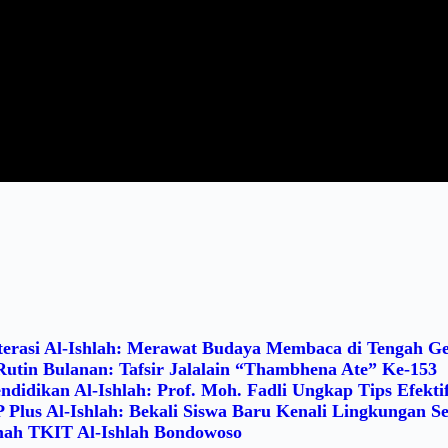
terasi Al-Ishlah: Merawat Budaya Membaca di Tengah G
Rutin Bulanan: Tafsir Jalalain “Thambhena Ate” Ke-153
ndidikan Al-Ishlah: Prof. Moh. Fadli Ungkap Tips Efektif
lus Al-Ishlah: Bekali Siswa Baru Kenali Lingkungan S
h TKIT Al-Ishlah Bondowoso