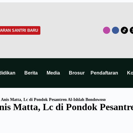
ARAN SANTRI BARU
didikan
Berita
Media
Brosur
Pendaftaran
Ko
Anis Matta, Lc di Pondok Pesantren Al-Ishlah Bondowoso
is Matta, Lc di Pondok Pesantr