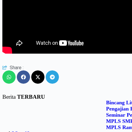
Share :
Berita
TERBARU
Bincang Li
Pengajian 
Seminar Pe
MPLS SMP P
MPLS Rama