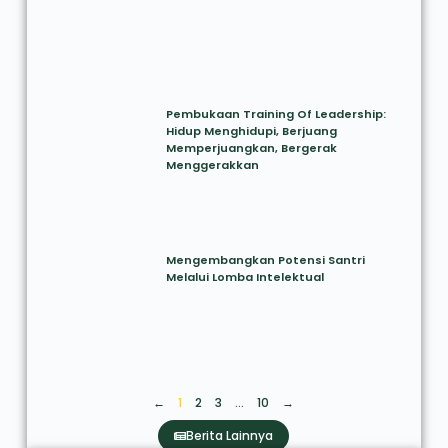
Pembukaan Training Of Leadership:
Hidup Menghidupi, Berjuang
Memperjuangkan, Bergerak
Menggerakkan
Mengembangkan Potensi Santri
Melalui Lomba Intelektual
←
1
2
3
…
10
→
Berita Lainnya