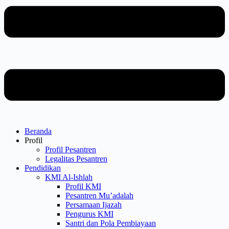
Beranda
Profil
Profil Pesantren
Legalitas Pesantren
Pendidikan
KMI Al-Ishlah
Profil KMI
Pesantren Mu’adalah
Persamaan Ijazah
Pengurus KMI
Santri dan Pola Pembiayaan