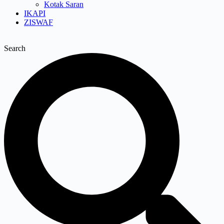
Kotak Saran
IKAPI
ZISWAF
Search