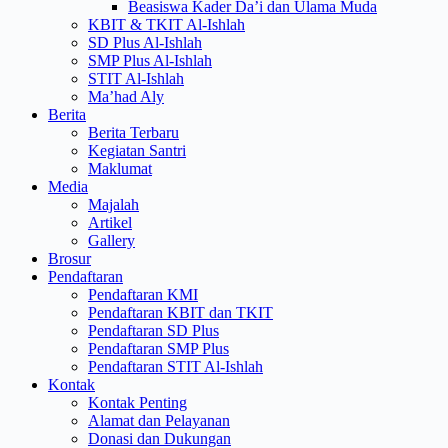
Beasiswa Kader Da’i dan Ulama Muda
KBIT & TKIT Al-Ishlah
SD Plus Al-Ishlah
SMP Plus Al-Ishlah
STIT Al-Ishlah
Ma’had Aly
Berita
Berita Terbaru
Kegiatan Santri
Maklumat
Media
Majalah
Artikel
Gallery
Brosur
Pendaftaran
Pendaftaran KMI
Pendaftaran KBIT dan TKIT
Pendaftaran SD Plus
Pendaftaran SMP Plus
Pendaftaran STIT Al-Ishlah
Kontak
Kontak Penting
Alamat dan Pelayanan
Donasi dan Dukungan