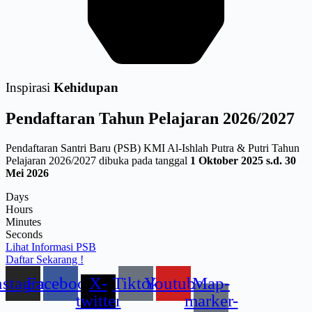
Inspirasi
Kehidupan
Pendaftaran
Tahun Pelajaran 2026/2027
Pendaftaran Santri Baru (PSB) KMI Al-Ishlah Putra & Putri Tahun
Pelajaran 2026/2027 dibuka pada tanggal
1 Oktober 2025 s.d. 30
Mei 2026
Days
Hours
Minutes
Seconds
Lihat Informasi PSB
Daftar Sekarang !
nstagram
Facebook
X-
Tiktok
Youtube
Map-
twitter
marker-