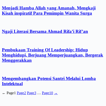
Menjadi Hamba Allah yang Amanah, Mengkaji
Kisah inspiratif Para Pemimpin Wanita Surga
Ngaji Literasi Bersama Ahmad Rifa’i Rif’an
Pembukaan Training Of Leadership: Hidup
Menghidupi, Berjuang Memperjuangkan, Bergerak
Menggerakkan
Mengembangkan Potensi Santri Melalui Lomba
Intelektual
←
Page
1
Page
2
Page
3
…
Page
10
→