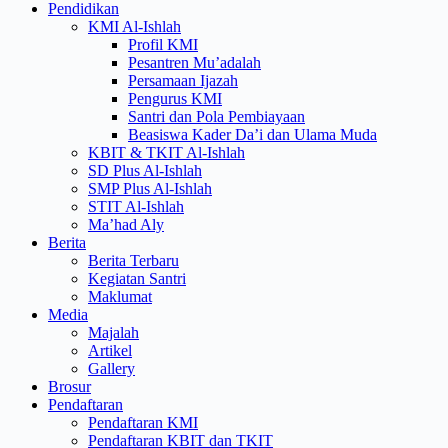
Pendidikan
KMI Al-Ishlah
Profil KMI
Pesantren Mu’adalah
Persamaan Ijazah
Pengurus KMI
Santri dan Pola Pembiayaan
Beasiswa Kader Da’i dan Ulama Muda
KBIT & TKIT Al-Ishlah
SD Plus Al-Ishlah
SMP Plus Al-Ishlah
STIT Al-Ishlah
Ma’had Aly
Berita
Berita Terbaru
Kegiatan Santri
Maklumat
Media
Majalah
Artikel
Gallery
Brosur
Pendaftaran
Pendaftaran KMI
Pendaftaran KBIT dan TKIT